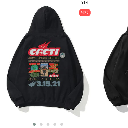
YENI
ÜRÜN
%25