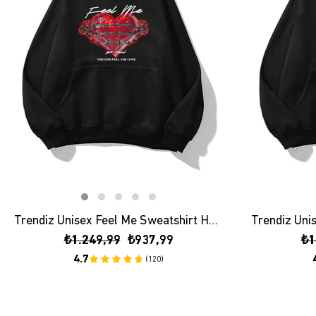
Trendiz Unisex Feel Me Sweatshirt Hoodie Siyah
₺1.249,99
₺937,99
₺1
4.7
(120)