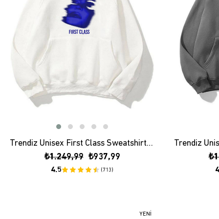
Trendiz Unisex First Class Sweatshirt Hoodie Beyaz
₺1.249,99
₺937,99
₺1
4.5
4
(713)
YENI