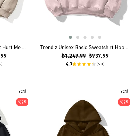
Trendiz Unisex Please Dont Hurt Me Sweatshirt Hoodie Taş
Trendiz Unisex Basic Sweatshirt Hoodie Pembe
,99
₺1.249,99
₺937,99
4.3
9)
(601)
YENI
YENI
ÜRÜN
ÜRÜN
%25
%25