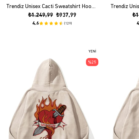
Trendiz Unisex Cacti Sweatshirt Hoodie Siyah
₺1.249,99
₺937,99
₺1
4.6
4
(129)
YENI
ÜRÜN
%25