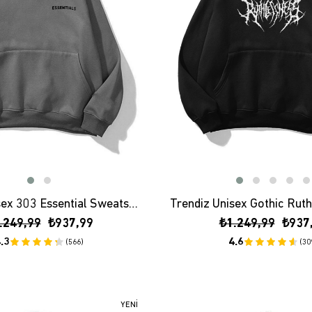
Trendiz Unisex 303 Essential Sweatshirt Hoodie Antrasit
.249,99
₺937,99
₺1.249,99
₺937
.3
4.6
(566)
(30
YENI