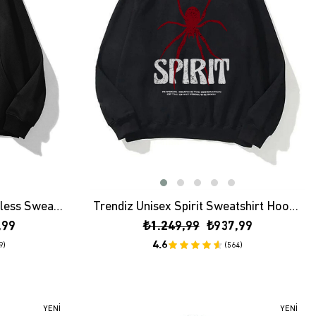
Trendiz Unisex Gothic Ruthless Sweatshirt Hoodie Siyah
Trendiz Unisex Spirit Sweatshirt Hoodie Siyah
,99
₺1.249,99
₺937,99
4.6
9)
(564)
YENI
YENI