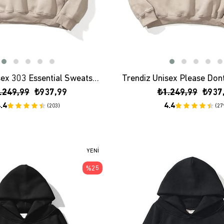
Trendiz Unisex 303 Essential Sweatshirt Hoodie Taş
.249,99
₺937,99
₺1.249,99
₺937
.4
4.4
(203)
(27
YENI
ÜRÜN
%25