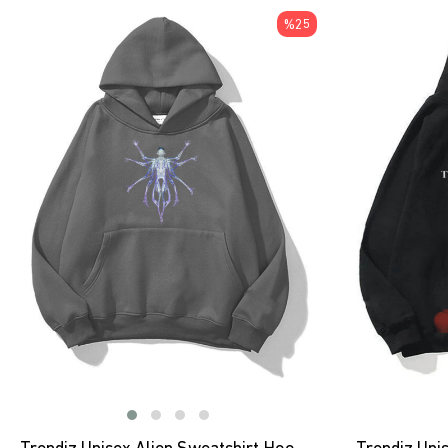
ÜRÜN
%25