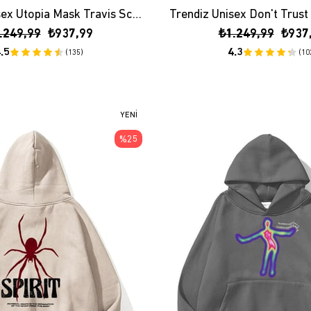
Trendiz Unisex Utopia Mask Travis Scott Sweatshirt Hoodie Siyah
.249,99
₺937,99
₺1.249,99
₺937
.5
4.3
(135)
(10
YENI
ÜRÜN
%25