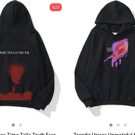
ÜRÜN
%25