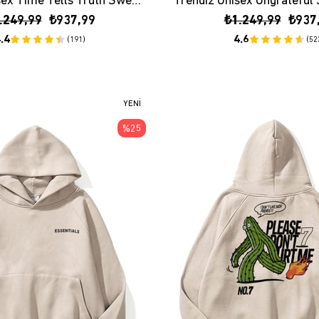
Trendiz Unisex Time Tells Truth Sweatshirt Hoodie Siyah
.249,99
₺937,99
₺1.249,99
₺937
.4
4.6
(191)
(52
YENI
ÜRÜN
%25