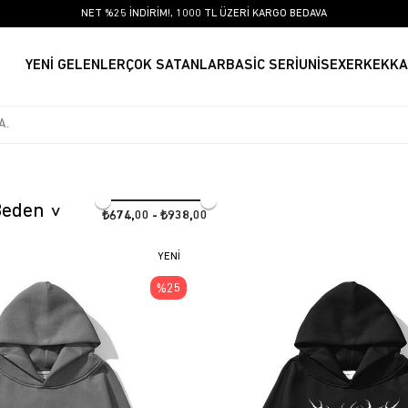
NET %25 İNDİRİM!, 1000 TL ÜZERİ KARGO BEDAVA
YENİ GELENLER
ÇOK SATANLAR
BASİC SERİ
UNİSEX
ERKEK
KA
Beden
₺674,00 - ₺938,00
YENI
ÜRÜN
%25