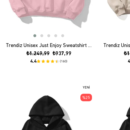
Trendiz Unisex Just Enjoy Sweatshirt Hoodie Pembe
₺1.249,99
₺937,99
₺1
4.4
4
(160)
YENI
ÜRÜN
%25