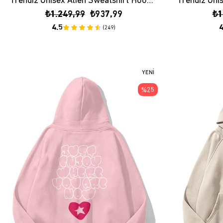
Trendiz Unisex Alien Sweatshirt Hoodie Antrasit
₺1.249,99
₺937,99
₺1
4.5
4
(249)
YENI
ÜRÜN
%25