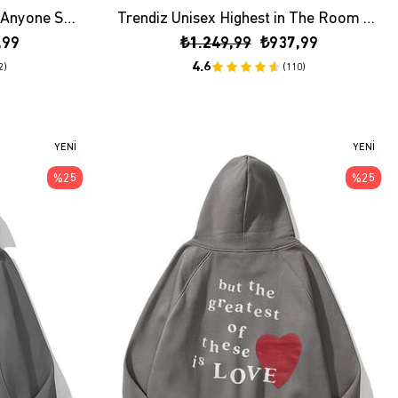
Trendiz Unisex Don't Trust Anyone Sweatshirt Hoodie Siyah
Trendiz Unisex Highest in The Room Sweatshirt Hoodie
,99
₺1.249,99
₺937,99
4.6
2)
(110)
YENI
YENI
ÜRÜN
ÜRÜN
%25
%25