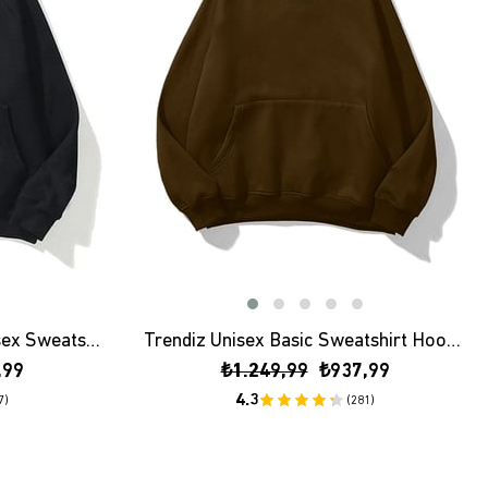
Trendiz İm Lovin İt Mc Unisex Sweatshırt Siyah
Trendiz Unisex Basic Sweatshirt Hoodie Koyu Kahve
,99
₺1.249,99
₺937,99
4.3
7)
(281)