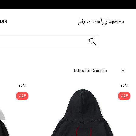
DIN
Üye Girişi
Sepetim
0
YENI
YENI
ÜRÜN
ÜRÜN
%25
%25