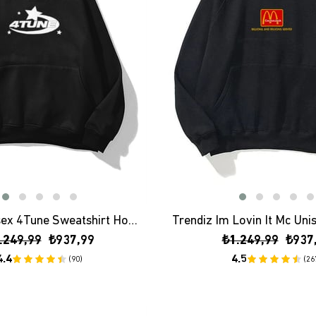
Trendiz Unisex 4Tune Sweatshirt Hoodie Siyah
.249,99
₺937,99
₺1.249,99
₺937
4.4
4.5
(90)
(26