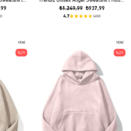
Trendiz Unisex Ungrateful Sweatshirt Hoodie Siyah
Trendiz Unisex Angel Sweatshirt Hoodie Siyah
,99
₺1.249,99
₺937,99
4.7
3)
(400)
YENI
YENI
ÜRÜN
ÜRÜN
%25
%25