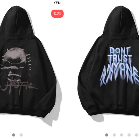
YENI
ÜRÜN
%25