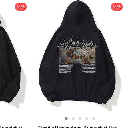
ÜRÜN
ÜRÜN
%25
%25