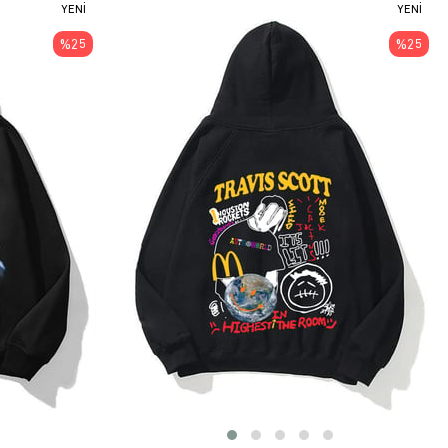
YENI
YENI
ÜRÜN
ÜRÜN
%25
%25