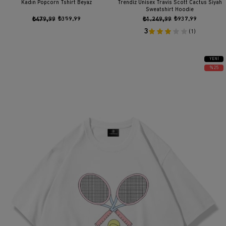
Kadın Popcorn Tshirt Beyaz
Trendiz Unisex Travis Scott Cactus Siyah
Sweatshirt Hoodie
₺479,99
₺359,99
₺1.249,99
₺937,99
3
(1)
YENI
ÜRÜN
%25