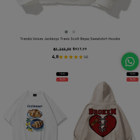
Trendiz Unisex Jackboys Travis Scott Beyaz Sweatshirt Hoodie
₺1.249,99
₺937,99
4.8
(4)
YENI
YENI
ÜRÜN
ÜRÜN
%25
%25