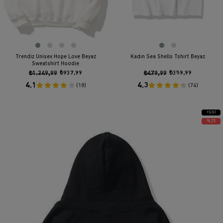
Trendiz Unisex Hope Love Beyaz
Kadın Sea Shells Tshirt Beyaz
Sweatshirt Hoodie
₺1.249,99
₺937,99
₺479,99
₺359,99
4.1
4.3
(18)
(74)
YENI
ÜRÜN
%25