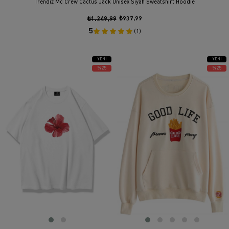
Trendiz Mc Crew Cactus Jack Unisex Siyah Sweatshirt Hoodie
₺1.249,99
₺937,99
5
(1)
YENI
YENI
ÜRÜN
ÜRÜN
%25
%25