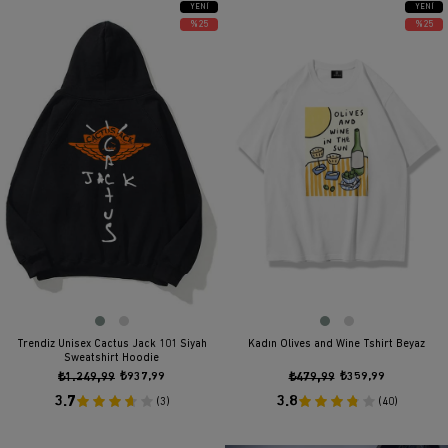
YENI
YENI
ÜRÜN
ÜRÜN
%25
%25
Trendiz Unisex Cactus Jack 101 Siyah
Kadın Olives and Wine Tshirt Beyaz
Sweatshirt Hoodie
₺1.249,99
₺937,99
₺479,99
₺359,99
3.7
3.8
(3)
(40)