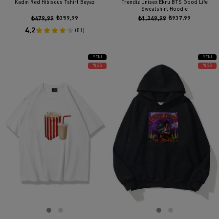
Kadın Red Hibiscus Tshirt Beyaz
Trendiz Unisex Ekru BTS Good Life
Sweatshirt Hoodie
₺479,99
₺359,99
₺1.249,99
₺937,99
4.2
(51)
YENI
YENI
ÜRÜN
ÜRÜN
%25
%25