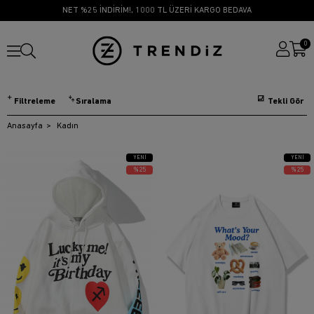
NET %25 İNDİRİM!, 1000 TL ÜZERİ KARGO BEDAVA
0
Filtreleme
Sıralama
Anasayfa
Kadın
YENI
YENI
ÜRÜN
ÜRÜN
%25
%25