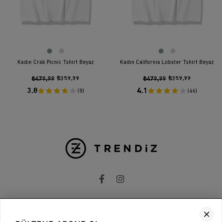
Kadın Crab Picnic Tshirt Beyaz
Kadın California Lobster Tshirt Beyaz
₺479,99
₺359,99
₺479,99
₺359,99
3.8
4.1
(8)
(46)