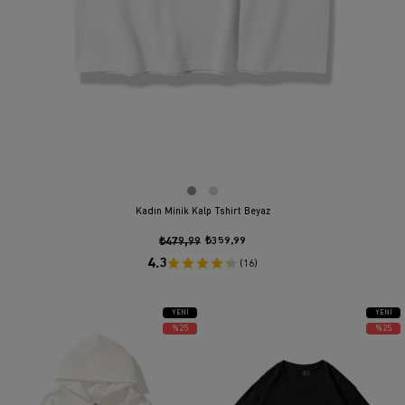
Kadın Minik Kalp Tshirt Beyaz
₺479,99
₺359,99
4.3
(16)
YENI
YENI
ÜRÜN
ÜRÜN
%25
%25