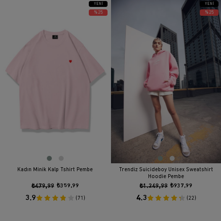
YENI
YENI
ÜRÜN
ÜRÜN
%25
%25
Kadın Minik Kalp Tshirt Pembe
Trendiz Suicideboy Unisex Sweatshirt
Hoodie Pembe
₺479,99
₺359,99
₺1.249,99
₺937,99
3.9
4.3
(71)
(22)