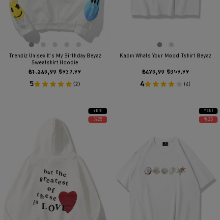
Trendiz Unisex It's My Birthday Beyaz
Kadın Whats Your Mood Tshirt Beyaz
Sweatshirt Hoodie
₺1.249,99
₺937,99
₺479,99
₺359,99
5
4
(2)
(4)
YENI
YENI
ÜRÜN
ÜRÜN
%25
%25