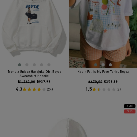
Trendiz Unisex Harajuku Girl Beyaz
Kadın Fall is My Fave Tshirt Beyaz
Sweatshirt Hoodie
₺1.249,99
₺937,99
₺479,99
₺359,99
4.3
1.5
(24)
(2)
YENI
ÜRÜN
%25