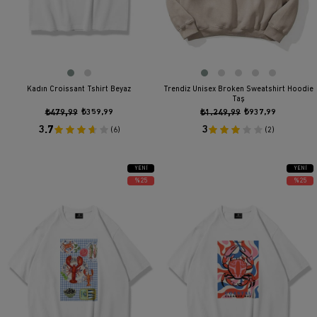
Kadın Croissant Tshirt Beyaz
Trendiz Unisex Broken Sweatshirt Hoodie
Taş
₺479,99
₺359,99
₺1.249,99
₺937,99
3.7
3
(6)
(2)
YENI
YENI
ÜRÜN
ÜRÜN
%25
%25