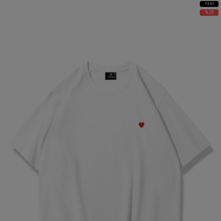
YENI
ÜRÜN
%25