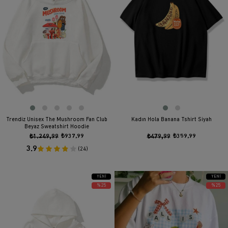
Trendiz Unisex The Mushroom Fan Club
Kadın Hola Banana Tshirt Siyah
Beyaz Sweatshirt Hoodie
₺1.249,99
₺937,99
₺479,99
₺359,99
3.9
(24)
YENI
YENI
ÜRÜN
ÜRÜN
%25
%25