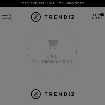
NET %25 İNDİRİM!, 1000 TL ÜZERİ KARGO BEDAVA
0