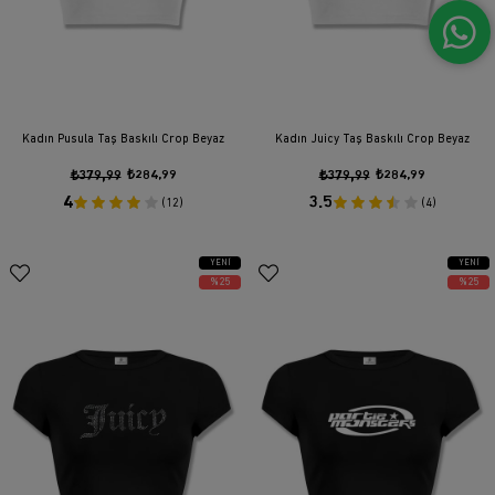
Kadın Pusula Taş Baskılı Crop Beyaz
Kadın Juicy Taş Baskılı Crop Beyaz
₺379,99
₺284,99
₺379,99
₺284,99
4
3.5
(12)
(4)
YENI
YENI
ÜRÜN
ÜRÜN
%25
%25