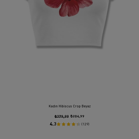
Kadın Hibiscus Crop Beyaz
₺379,99
₺284,99
4.3
(129)