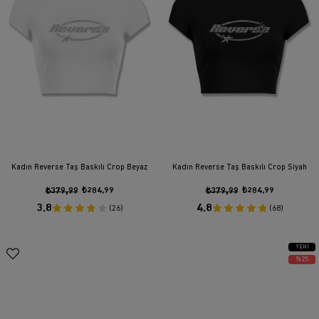
Kadın Reverse Taş Baskılı Crop Beyaz
Kadın Reverse Taş Baskılı Crop Siyah
₺379,99
₺284,99
₺379,99
₺284,99
3.8
4.8
(26)
(68)
YENI
ÜRÜN
%25