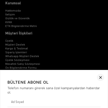
Kurumsal
Hakkımızda
İletişim
Gizlilik ve Güvenlik
KVKK
ETK Bilgilendirme Metni
Müşteri İlişkileri
Üyelik
Müşteri Destek
Kargo & Teslimat
Sipariş İşlemleri
Whatsapp Müşteri Destek
Üyelik Sözleşmesi
Mesafeli Satış Sözleşmesi
Ön Bilgilendirme Formu
Kargo Takip
Kategoriler
BÜLTENE ABONE OL
Unisex
Telefon numaranı girerek sana özel kampanyalardan haberdar
Kadın
ol.
Erkek
Basic Seri
BİZDEN HABERLER