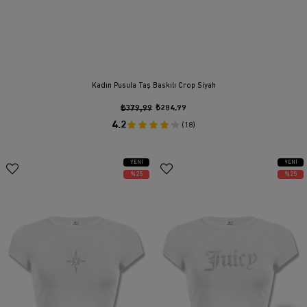
Kadın Pusula Taş Baskılı Crop Siyah
₺379,99
₺284,99
4.2
(18)
YENI
YENI
ÜRÜN
ÜRÜN
%25
%25