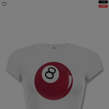
YENI
ÜRÜN
%25