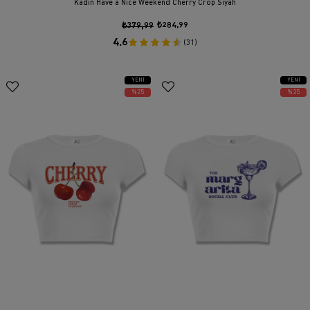
Kadın Have a Nice Weekend Cherry Crop Siyah
₺379,99
₺284,99
4.6
(31)
YENI
YENI
ÜRÜN
ÜRÜN
%25
%25