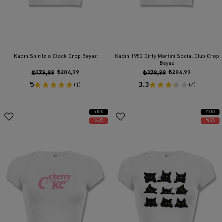
Kadın Spiritz o Clock Crop Beyaz
Kadın 1952 Dirty Martini Social Club Crop
Beyaz
₺379,99
₺284,99
₺379,99
₺284,99
5
3.3
(1)
(4)
YENI
YENI
ÜRÜN
ÜRÜN
%25
%25