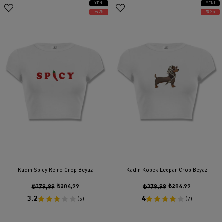
YENI
YENI
ÜRÜN
ÜRÜN
%25
%25
Kadın Spicy Retro Crop Beyaz
Kadın Köpek Leopar Crop Beyaz
₺379,99
₺284,99
₺379,99
₺284,99
3.2
4
(5)
(7)