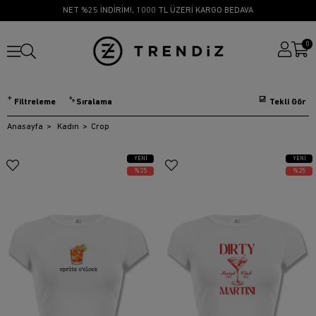
NET %25 İNDİRİM!, 1000 TL ÜZERİ KARGO BEDAVA
0
Filtreleme
Sıralama
Anasayfa
Kadın
Crop
YENI
YENI
ÜRÜN
ÜRÜN
%25
%25