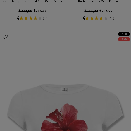
Kadın Margarita Social Club Crop Pembe
Kadın Hibiscus Crop Pembe
₺379,99
₺284,99
₺379,99
₺284,99
4
4
(53)
(18)
YENI
ÜRÜN
%25