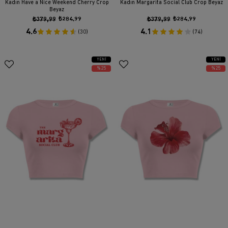
Kadın Have a Nice Weekend Cherry Crop
Kadın Margarita Social Club Crop Beyaz
Beyaz
₺379,99
₺284,99
₺379,99
₺284,99
4.6
4.1
(30)
(74)
YENI
YENI
ÜRÜN
ÜRÜN
%25
%25