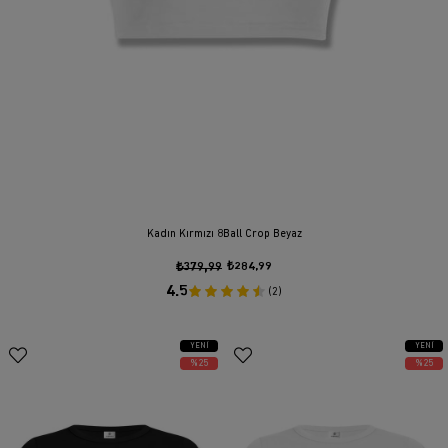
Kadın Kırmızı 8Ball Crop Beyaz
₺379,99
₺284,99
4.5
(2)
YENI
YENI
ÜRÜN
ÜRÜN
%25
%25