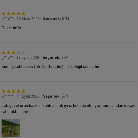
K** A**
12 Ekim 2025
Seçenek:
S/M
Güzel ürün
g** ö**
19 Eylül 2025
Seçenek:
S/M
Kumaş kalitesi vs fotoğrafta olduğu gibi değil iade ettim
S** Y**
11 Eylül 2025
Seçenek:
S/M
cok guzel urun baskisi kalitesi cok iyi iz belli de etmiyor kumasindan dolayi
rahatlikla alinirr