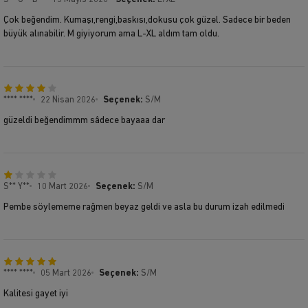
Çok beğendim. Kumaşı,rengi,baskısı,dokusu çok güzel. Sadece bir beden
büyük alınabilir. M giyiyorum ama L-XL aldım tam oldu.
**** ****
22 Nisan 2026
Seçenek:
S/M
güzeldi beğendimmm sâdece bayaaa dar
S** Y**
10 Mart 2026
Seçenek:
S/M
Pembe söylememe rağmen beyaz geldi ve asla bu durum izah edilmedi
**** ****
05 Mart 2026
Seçenek:
S/M
Kalitesi gayet iyi