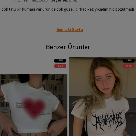
**** ****
27 Temmuz 2025
Seçenek:
L/XL
çok tatlı bir kumaşı var ürün de çok güzel. birkaç kez yıkadım hiç bozulmadı
Sonraki Sayfa
Benzer Ürünler
YENI
YENI
ÜRÜN
ÜRÜN
%25
%25