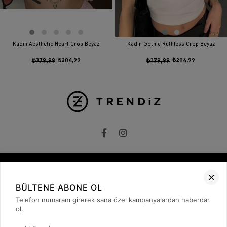
Kadın Aesthetic Heart Crop Beyaz
Kadın Gothic Ruthless Crop Beyaz
₺379,99
₺284,99
₺379,99
₺284,99
Kurumsal
BÜLTENE ABONE OL
Telefon numaranı girerek sana özel kampanyalardan haberdar
Hakkımızda
İletişim
ol.
Gizlilik ve Güvenlik
KVKK