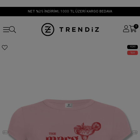
NET %25 İNDİRİM!, 1000 TL ÜZERİ KARGO BEDAVA
0
YENI
ÜRÜN
25