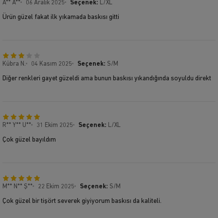
A** A**
06 Aralık 2025
Seçenek:
L/XL
Ürün güzel fakat ilk yıkamada baskısı gitti
Kübra N.
04 Kasım 2025
Seçenek:
S/M
Diğer renkleri gayet güzeldi ama bunun baskısı yıkandığında soyuldu direkt
R** Y** U**
31 Ekim 2025
Seçenek:
L/XL
Çok güzel bayıldım
M** N** Ş**
22 Ekim 2025
Seçenek:
S/M
Çok güzel bir tişört severek giyiyorum baskısı da kaliteli.