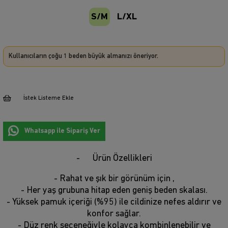
S/M
L/XL
Kullanıcıların çoğu 1 beden büyük almanızı öneriyor.
İstek Listeme Ekle
Whatsapp ile Sipariş Ver
Ürün Özellikleri
- Rahat ve şık bir görünüm için ,
- Her yaş grubuna hitap eden geniş beden skalası.
- Yüksek pamuk içeriği (%95) ile cildinize nefes aldırır ve
konfor sağlar.
- Düz renk seçeneğiyle kolayca kombinlenebilir ve