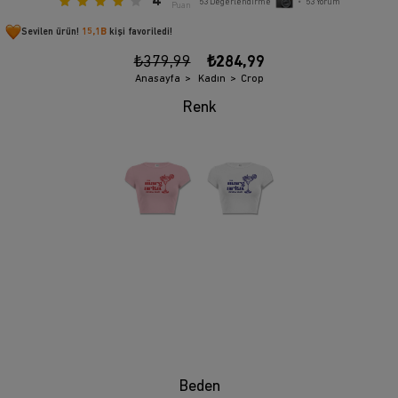
4
53
Değerlendirme
•
53
Yorum
Puan
Sevilen ürün!
15,1B
kişi favoriledi!
₺379,99
₺284,99
Anasayfa
Kadın
Crop
Beden