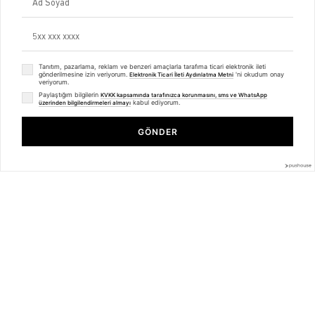
ETK Bilgilendirme Metni
Müşteri İlişkileri
Üyelik
Müşteri Destek
Tanıtım, pazarlama, reklam ve benzeri amaçlarla tarafıma ticari elektronik ileti
Kargo & Teslimat
gönderilmesine izin veriyorum.
'ni okudum onay
Elektronik Ticari İleti Aydınlatma Metni
veriyorum.
Sipariş İşlemleri
Whatsapp Müşteri Destek
Paylaştığım bilgilerin
KVKK kapsamında tarafınızca korunmasını, sms ve WhatsApp
kabul ediyorum.
üzerinden bilgilendirmeleri almayı
Üyelik Sözleşmesi
Kadın Margarita Social Club Crop Pembe
Mesafeli Satış Sözleşmesi
Ön Bilgilendirme Formu
GÖNDER
₺379,99
₺284,99
Kargo Takip
Kategoriler
Unisex
Kadın
Erkek
Basic Seri
BİZDEN HABERLER
Bültenimize Üye Olun ! Tüm İndirim ve Fırsatlardan İlk Sizin Haberiniz
Olsun !
Üyelik koşullarını
ve
kişisel verilerimin
korunmasını kabul ediyorum.