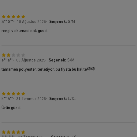
S** S**
18 Ağustos 2025
Seçenek:
S/M
rengi ve kumasi cok gusel
e** a**
03 Ağustos 2025
Seçenek:
S/M
tamamen polyester, terletiyor. bu fiyata bu kalite👎👎
E** A**
31 Temmuz 2025
Seçenek:
L/XL
Ürün güzel