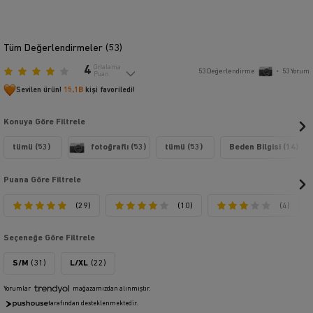
Tüm Değerlendirmeler (
53
)
4
Ortalama
53
Değerlendirme
•
53
Yorum
Puan
Sevilen ürün!
15,1B
kişi favoriledi!
Konuya Göre Filtrele
tümü (53)
fotoğraflı (53)
tümü (53)
Beden Bilgisi (14)
Puana Göre Filtrele
(29)
(10)
(4)
Seçeneğe Göre Filtrele
S/M
(31)
L/XL
(22)
Yorumlar
mağazamızdan alınmıştır.
tarafından desteklenmektedir.