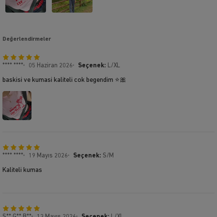
Değerlendirmeler
**** ****
05 Haziran 2026
Seçenek:
L/XL
baskisi ve kumasi kaliteli cok begendim ⭐️🎀
**** ****
19 Mayıs 2026
Seçenek:
S/M
Kaliteli kumas
S** G** B**
13 Mayıs 2026
Seçenek:
L/XL