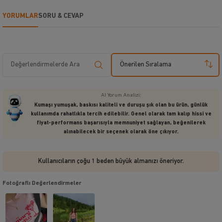
YORUMLAR
SORU & CEVAP
Önerilen Sıralama
AI Yorum Analizi:
Kumaşı yumuşak, baskısı kaliteli ve duruşu şık olan bu ürün, günlük
kullanımda rahatlıkla tercih edilebilir. Genel olarak tam kalıp hissi ve
fiyat-performans başarısıyla memnuniyet sağlayan, beğenilerek
alınabilecek bir seçenek olarak öne çıkıyor.
Kullanıcıların çoğu 1 beden büyük almanızı öneriyor.
Fotoğraflı Değerlendirmeler