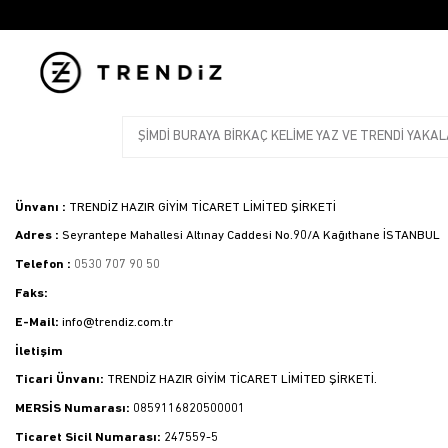
Ünvanı :
TRENDİZ HAZIR GİYİM TİCARET LİMİTED ŞİRKETİ
Adres :
Seyrantepe Mahallesi Altınay Caddesi No.90/A Kağıthane İSTANBUL
Telefon :
0530 707 90 50
Faks:
E-Mail:
info@trendiz.com.tr
İletişim
Ticari Ünvanı:
TRENDİZ HAZIR GİYİM TİCARET LİMİTED ŞİRKETİ.
MERSİS Numarası:
0859116820500001
Ticaret Sicil Numarası:
247559-5