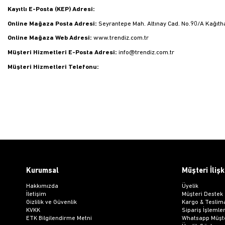
Kayıtlı E-Posta (KEP) Adresi:
Online Mağaza Posta Adresi:
Seyrantepe Mah. Altınay Cad. No.90/A Kağıt
Online Mağaza Web Adresi:
www.trendiz.com.tr
Müşteri Hizmetleri E-Posta Adresi:
info@trendiz.com.tr
Müşteri Hizmetleri Telefonu:
Kurumsal
Müşteri İlişk
Hakkımızda
Üyelik
İletişim
Müşteri Destek
Gizlilik ve Güvenlik
Kargo & Teslim
KVKK
Sipariş İşlemler
ETK Bilgilendirme Metni
Whatsapp Müşte