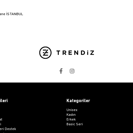
hane İSTANBUL
ileri
Kategoriler
Unisex
Kadın
at
Erkek
i
Basic Seri
ri Destek