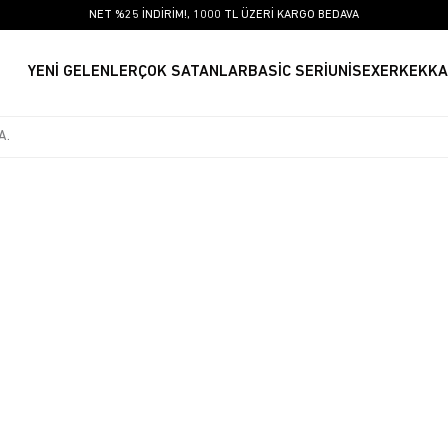
NET %25 İNDİRİM!, 1000 TL ÜZERİ KARGO BEDAVA
YENİ GELENLER
ÇOK SATANLAR
BASİC SERİ
UNİSEX
ERKEK
KA