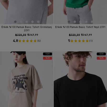
Erkek %100 Pamuk Basic Tshirt Grimelanj
Erkek %100 Pamuk Basic Tshirt Yeşil 2091
2091
₺329,99
₺247,99
₺329,99
₺247,99
4.8
5
(5)
(1)
YENI
YENI
ÜRÜN
ÜRÜN
%25
%25