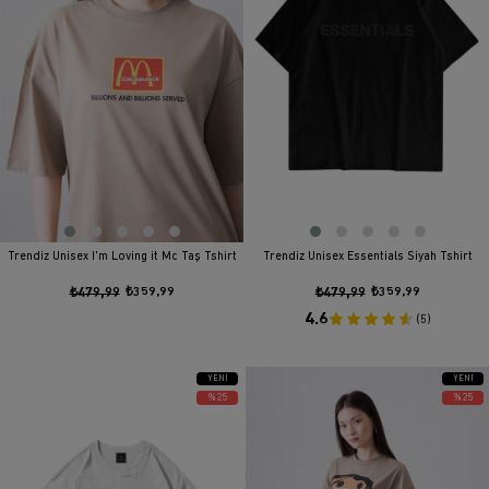
Trendiz Unisex I'm Loving it Mc Taş Tshirt
Trendiz Unisex Essentials Siyah Tshirt
₺479,99
₺359,99
₺479,99
₺359,99
4.6
(5)
YENI
YENI
ÜRÜN
ÜRÜN
%25
%25