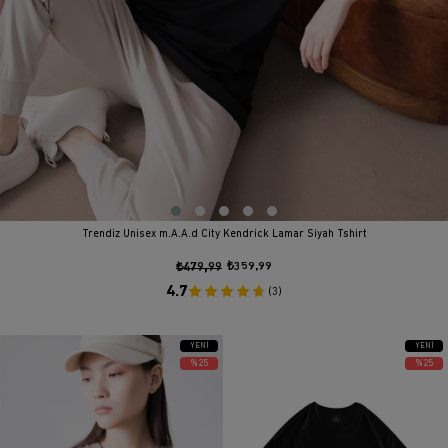
Trendiz Unisex m.A.A.d City Kendrick Lamar Siyah Tshirt
₺479,99
₺359,99
4.7
(3)
YENI
YENI
ÜRÜN
ÜRÜN
%25
%25