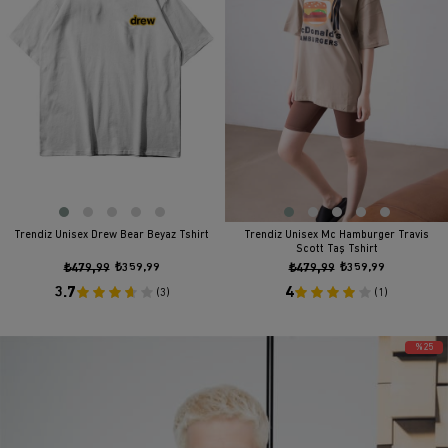
Trendiz Unisex Drew Bear Beyaz Tshirt
Trendiz Unisex Mc Hamburger Travis
Scott Taş Tshirt
₺479,99
₺359,99
₺479,99
₺359,99
3.7
4
(3)
(1)
%25