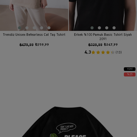
Trendiz Unisex Befearless Cat Taş Tshirt
Erkek %100 Pamuk Basic Tshirt Siyah
2091
₺479,99
₺359,99
₺329,99
₺247,99
4.3
(13)
YENI
ÜRÜN
%25