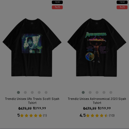
YENI
YENI
ÜRÜN
ÜRÜN
%25
%25
Trendiz Unisex Ufo Travis Scott Siyah
Trendiz Unisex Astronomical 2020 Siyah
Tshirt
Tshirt
₺479,99
₺359,99
₺479,99
₺359,99
5
4.5
(1)
(10)