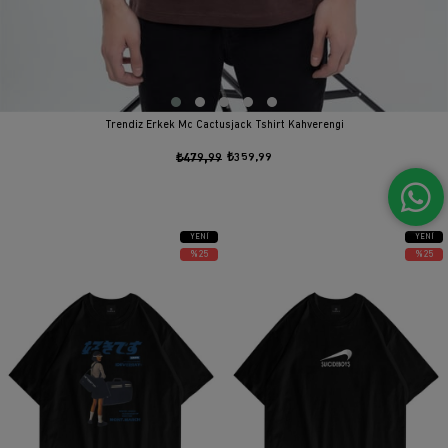
Trendiz Erkek Mc Cactusjack Tshirt Kahverengi
₺479,99
₺359,99
YENI
YENI
ÜRÜN
ÜRÜN
%25
%25