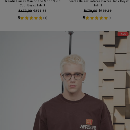
Trendiz Unisex Man on the Moon 3 Kid
Trendiz Unisex Patates Cactus Jack Beyaz
Cudi Beyaz Tshirt
Tshirt
₺479,99
₺359,99
₺479,99
₺359,99
5
5
(1)
(1)
%25