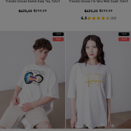
Trendiz Unisex Kemik Kalp Taş Tshirt
Trendiz Unisex I'm Very Well Siyah Tshirt
₺479,99
₺359,99
₺479,99
₺359,99
4.6
(32)
YENI
YENI
ÜRÜN
ÜRÜN
%25
%25