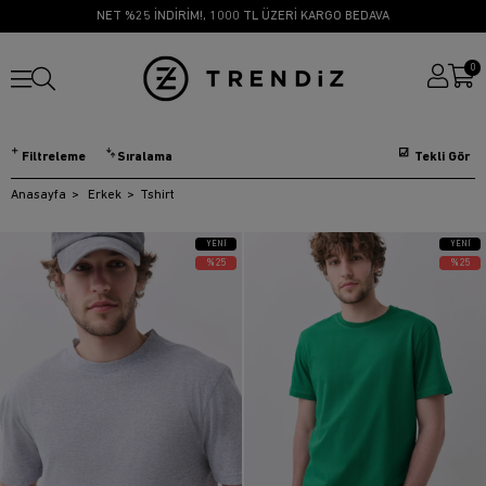
NET %25 İNDİRİM!, 1000 TL ÜZERİ KARGO BEDAVA
0
Filtreleme
Sıralama
Anasayfa
Erkek
Tshirt
YENI
YENI
ÜRÜN
ÜRÜN
%25
%25