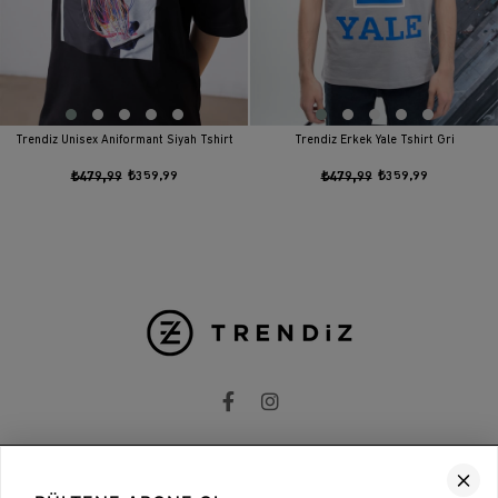
Trendiz Unisex Aniformant Siyah Tshirt
Trendiz Erkek Yale Tshirt Gri
₺479,99
₺359,99
₺479,99
₺359,99