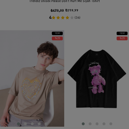
Trendiz Unisex Please Don't Hurt Me Siyah Tshirt
₺479,99
₺359,99
4
(36)
YENI
YENI
ÜRÜN
ÜRÜN
%25
%25