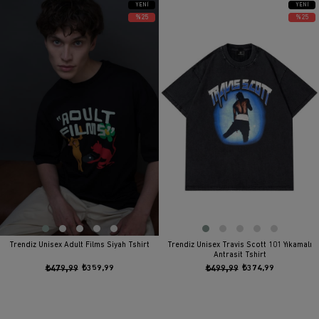
YENI
YENI
ÜRÜN
ÜRÜN
%25
%25
Trendiz Unisex Adult Films Siyah Tshirt
Trendiz Unisex Travis Scott 101 Yıkamalı
Antrasit Tshirt
₺479,99
₺359,99
₺499,99
₺374,99