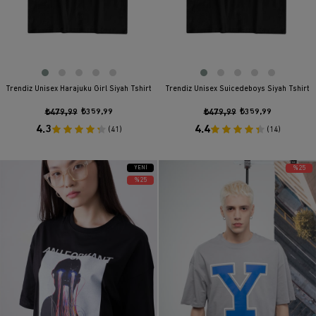
Trendiz Unisex Harajuku Girl Siyah Tshirt
Trendiz Unisex Suicedeboys Siyah Tshirt
₺479,99
₺359,99
₺479,99
₺359,99
4.3
4.4
(41)
(14)
YENI
%25
ÜRÜN
%25