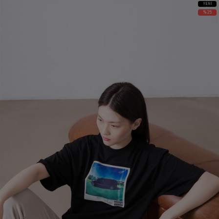
YENI
ÜRÜN
%25