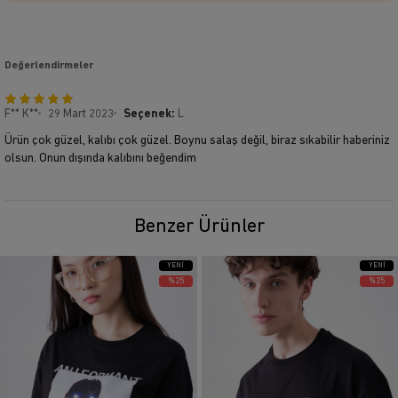
Değerlendirmeler
F** K**
29 Mart 2023
Seçenek:
L
Ürün çok güzel, kalıbı çok güzel. Boynu salaş değil, biraz sıkabilir haberiniz
olsun. Onun dışında kalıbını beğendim
Benzer Ürünler
YENI
YENI
ÜRÜN
ÜRÜN
%25
%25