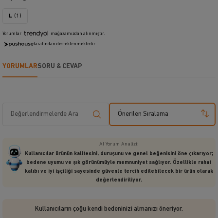
L
(1)
Yorumlar
mağazamızdan alınmıştır.
tarafından desteklenmektedir.
YORUMLAR
SORU & CEVAP
Önerilen Sıralama
AI Yorum Analizi:
Kullanıcılar ürünün kalitesini, duruşunu ve genel beğenisini öne çıkarıyor;
bedene uyumu ve şık görünümüyle memnuniyet sağlıyor. Özellikle rahat
kalıbı ve iyi işçiliği sayesinde güvenle tercih edilebilecek bir ürün olarak
değerlendiriliyor.
Kullanıcıların çoğu kendi bedeninizi almanızı öneriyor.