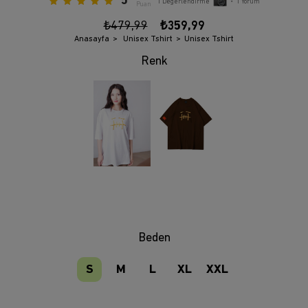
5
1
Değerlendirme
•
1
Yorum
Puan
₺479,99
₺359,99
Anasayfa
Unisex Tshirt
Unisex Tshirt
Beden
S
M
L
XL
XXL