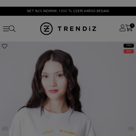
NET %25 İNDİRİM!, 1000 TL ÜZERİ KARGO BEDAVA
0
YENI
ÜRÜN
25