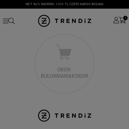
NET %25 İNDİRİM!, 1000 TL ÜZERİ KARGO BEDAVA
0