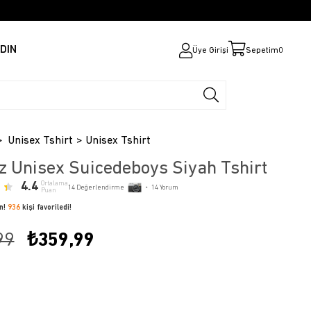
DIN
Üye Girişi
Sepetim
0
Unisex Tshirt
Unisex Tshirt
z Unisex Suicedeboys Siyah Tshirt
4.4
Ortalama
14
Değerlendirme
•
14
Yorum
Puan
ün!
936
kişi favoriledi!
99
₺359,99