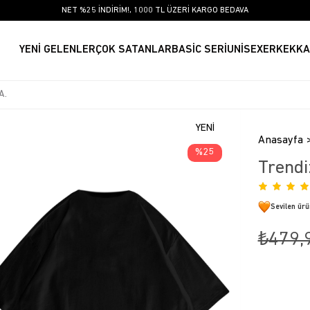
NET %25 İNDİRİM!, 1000 TL ÜZERİ KARGO BEDAVA
YENİ GELENLER
ÇOK SATANLAR
BASİC SERİ
UNİSEX
ERKEK
KA
YENI
Anasayfa
ÜRÜN
25
Trendi
Sevilen ür
₺479,