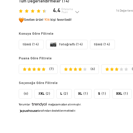
Tüm Değerlendirmeler (
14
)
4.4
Ortalama
14
Değerlen
Puan
Sevilen ürün!
936
kişi favoriledi!
Konuya Göre Filtrele
tümü (14)
fotoğraflı (14)
tümü (14)
Puana Göre Filtrele
(7)
(6)
Seçeneğe Göre Filtrele
(6)
2XL
(2)
L
(2)
XL
(1)
S
(1)
XXL
(1)
Yorumlar
mağazamızdan alınmıştır.
tarafından desteklenmektedir.