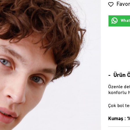
Favor
Whats
Ürün Ö
Özenle def
konforlu h
Çok bol te
Kumaş :
%