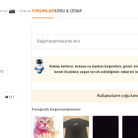
YORUMLAR
SORU & CEVAP
dirme
•
14
Yorum
Kumaş kalitesi, dokusu ve baskısı beğenilen, genel ola
(1)
kendi ölçünüze uygun tercih edildiğinde rahat bir 
Kullanıcıların çoğu ken
M
(1)
Fotoğraflı Değerlendirmeler