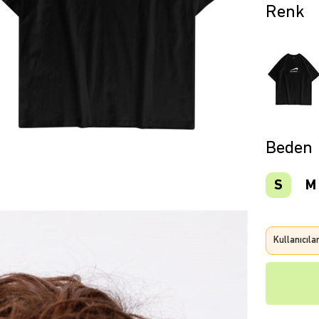
Beden
S
M
Kullanıcıla