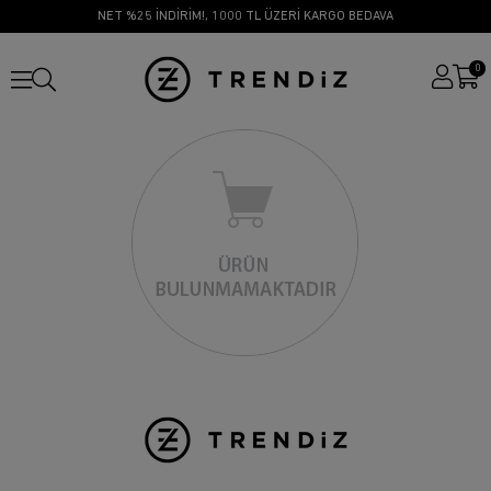
NET %25 İNDİRİM!, 1000 TL ÜZERİ KARGO BEDAVA
0