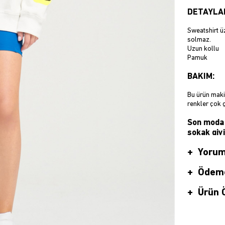
DETAYLA
Sweatshirt üz
solmaz.
Uzun kollu
Pamuk
BAKIM:
Bu ürün makin
renkler çok 
Son moda 
sokak giy
BOYUT:
Yorum
S-X
Trendiz en so
Ödeme
sadece bir tı
kılan tutkulu
Ürün Ö
Yıllardır kal
buluşturmak 
tasarıma sah