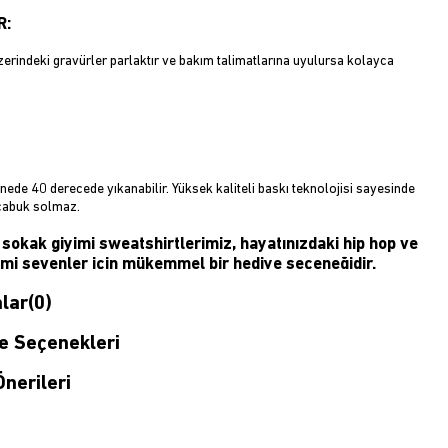
R:
erindeki gravürler parlaktır ve bakım talimatlarına uyulursa kolayca
ede 40 derecede yıkanabilir. Yüksek kaliteli baskı teknolojisi sayesinde
çabuk solmaz.
sokak giyimi sweatshirtlerimiz, hayatınızdaki hip hop ve
imi sevenler için mükemmel bir hediye seçeneğidir.
lar
(0)
XL (Ayrıntılar için lütfen beden tablosuna bakın!)
n sokak modasını evinize getiriyor! Kaliteli sokak giyimi kapüşonluları
 Seçenekleri
k uzağınızda. Sokak giyimine önem veren ve onu herkes için erişilebilir
 insanlardan oluşan bir ekibiz.
nerileri
iteli moda ürünleri üretiyoruz ve onları bu platformda izleyicilerle
istedik. Süper moda ve ünlü unisex sweatshirtler gerçekten harika bir
ip.