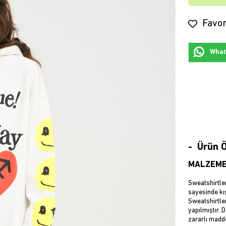
Favor
Whats
Ürün Ö
MALZEME
Sweatshirtler
sayesinde kış
Sweatshirtler
yapılmıştır. 
zararlı madd