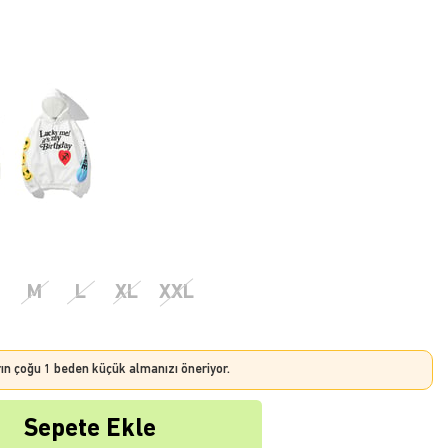
M
L
XL
XXL
rın çoğu 1 beden küçük almanızı öneriyor.