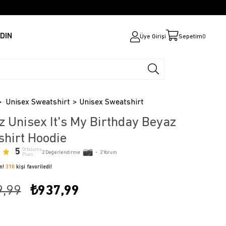
DIN
Üye Girişi
Sepetim
0
Unisex Sweatshirt
Unisex Sweatshirt
z Unisex It's My Birthday Beyaz
hirt Hoodie
5
Ortalama
2
Değerlendirme
•
2
Yorum
Puan
ün!
310
kişi favoriledi!
9,99
₺937,99