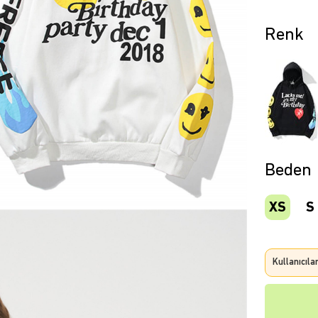
Beden
XS
S
Kullanıcıla