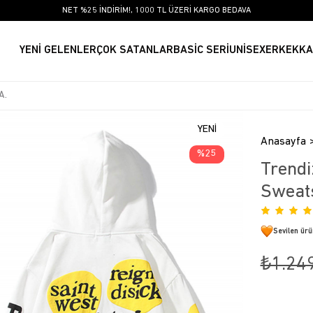
NET %25 İNDİRİM!, 1000 TL ÜZERİ KARGO BEDAVA
YENİ GELENLER
ÇOK SATANLAR
BASİC SERİ
UNİSEX
ERKEK
KA
YENI
Anasayfa
ÜRÜN
25
Trendi
Sweats
Sevilen ür
₺1.24