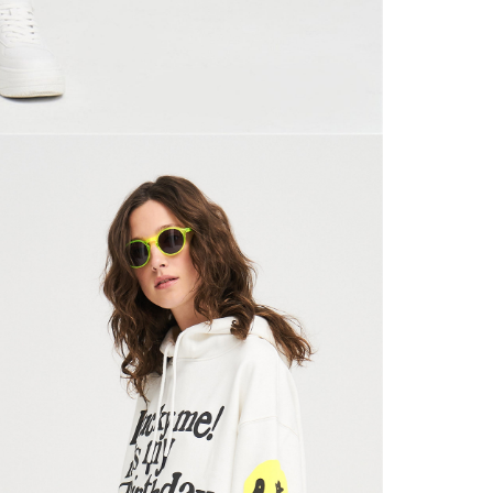
Bu ürünün S’d
lütfen beden 
Bir araya ge
malzemelerle
şefkatin dil
Kendimiz için
rehberlik ed
Ürünlerimizin
motivasyonun
En önemlisi ü
getirdiği güv
şaşırtmakla 
Ürünlerimizin
mekanda ruh ha
boyu sürecek.
iletişime geçe