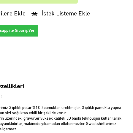
ilere Ekle
İstek Listeme Ekle
app ile Sipariş Ver
zellikleri
:
imiz 3 iplikli polar %100 pamuktan üretilmiştir. 3 iplikli pamuklu yapısı
ın sizi soğuktan etkili bir şekilde korur.
in üzerindeki gravürler yüksek kaliteli 3D baskı teknolojisi kullanılarak
Dayanıklıdırlar, makinede yıkamadan etkilenmezler. Sweatshirtlerimiz
e içermez.