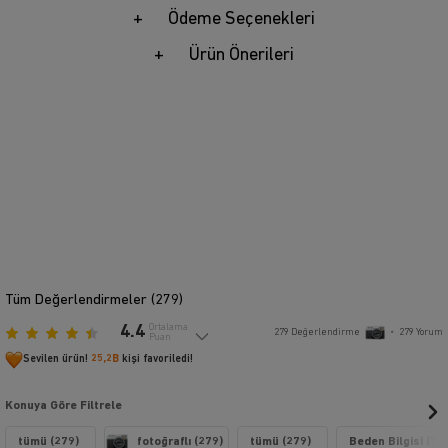
Ödeme Seçenekleri
Ürün Önerileri
Tüm Değerlendirmeler (
279
)
4.4
Ortalama
279
Değerlendirme
•
279
Yorum
Puan
Sevilen ürün!
25,2B
kişi favoriledi!
Konuya Göre Filtrele
tümü (279)
fotoğraflı (279)
tümü (279)
Beden Bilgisi (79)