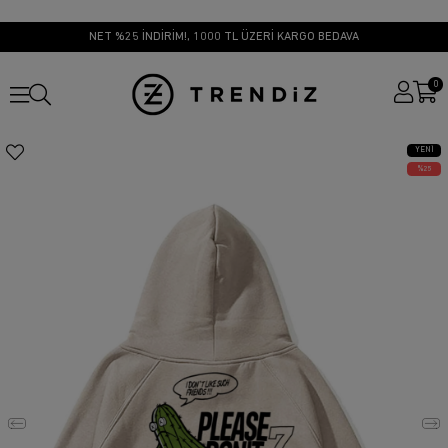
NET %25 İNDİRİM!, 1000 TL ÜZERİ KARGO BEDAVA
0
YENI
ÜRÜN
25