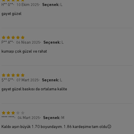
H** G**
10 Ekim 2025
Seçenek:
L
gayet güzel
P** A**
06 Nisan 2025
Seçenek:
L
kumaşı çok güzel ve rahat
Ş** G**
07 Mart 2025
Seçenek:
L
gayet güzel baskısı da ortalama kalite
**** ****
04 Mart 2025
Seçenek:
M
Kalıbı aşırı büyük 1.70 boyundayım. 1.86 kardeşime tam oldu😐