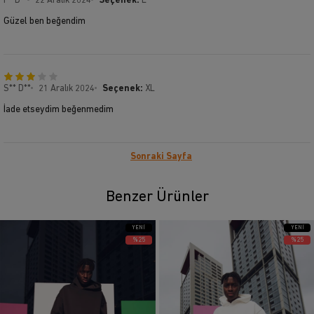
I** D**
22 Aralık 2024
Seçenek:
L
Güzel ben beğendim
S** D**
21 Aralık 2024
Seçenek:
XL
İade etseydim beğenmedim
Sonraki Sayfa
Benzer Ürünler
YENI
YENI
ÜRÜN
ÜRÜN
%25
%25