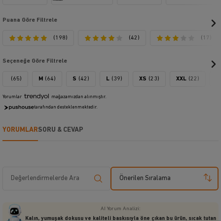
Puana Göre Filtrele
(198)
(42)
(17)
Seçeneğe Göre Filtrele
(65)
M
(64)
S
(42)
L
(39)
XS
(23)
XXL
(22)
X
Yorumlar
mağazamızdan alınmıştır.
tarafından desteklenmektedir.
YORUMLAR
SORU & CEVAP
Önerilen Sıralama
AI Yorum Analizi:
Kalın, yumuşak dokusu ve kaliteli baskısıyla öne çıkan bu ürün, sıcak tutan