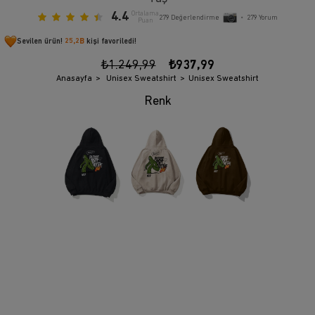
4.4
Ortalama
279
Değerlendirme
•
279
Yorum
Puan
Sevilen ürün!
25,2B
kişi favoriledi!
₺1.249,99
₺937,99
Anasayfa
Unisex Sweatshirt
Unisex Sweatshirt