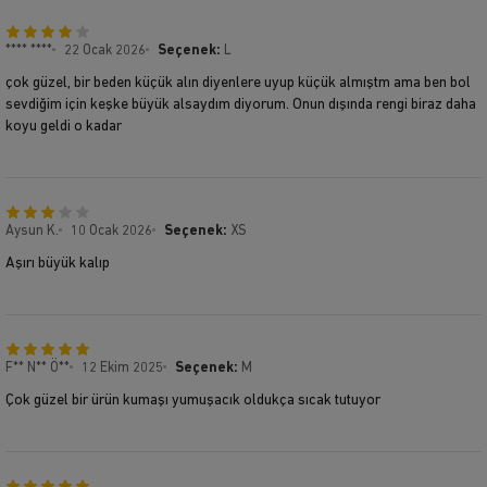
**** ****
22 Ocak 2026
Seçenek:
L
çok güzel, bir beden küçük alın diyenlere uyup küçük almıştm ama ben bol
sevdiğim için keşke büyük alsaydım diyorum. Onun dışında rengi biraz daha
koyu geldi o kadar
Aysun K.
10 Ocak 2026
Seçenek:
XS
Aşırı büyük kalıp
F** N** Ö**
12 Ekim 2025
Seçenek:
M
Çok güzel bir ürün kumaşı yumuşacık oldukça sıcak tutuyor