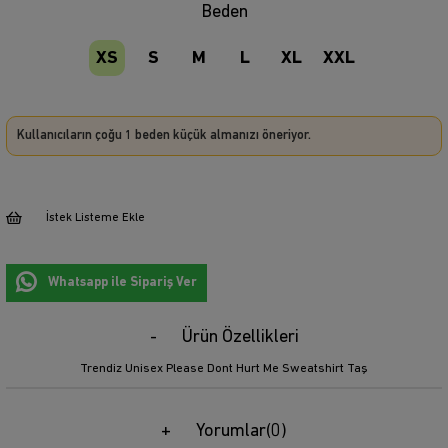
Beden
XS
S
M
L
XL
XXL
Kullanıcıların çoğu 1 beden küçük almanızı öneriyor.
İstek Listeme Ekle
Whatsapp ile Sipariş Ver
Ürün Özellikleri
Trendiz Unisex Please Dont Hurt Me Sweatshirt Taş
Yorumlar
(0)