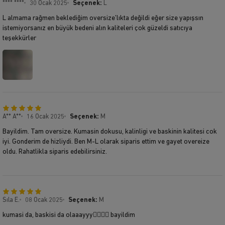
**** ****
30 Ocak 2025
Seçenek:
L
L almama rağmen beklediğim oversize’lıkta değildi eğer size yapışsın
istemiyorsanız en büyük bedeni alın kaliteleri çok güzeldi satıcıya
teşekkürler
A** A**
16 Ocak 2025
Seçenek:
M
Bayildim. Tam oversize. Kumasin dokusu, kalinligi ve baskinin kalitesi cok
iyi. Gonderim de hizliydi. Ben M-L olarak siparis ettim ve gayet overeize
oldu. Rahatlikla siparis edebilirsiniz.
Sıla E.
08 Ocak 2025
Seçenek:
M
kumasi da, baskisi da olaaayyy✋🏾✋🏾 bayildim