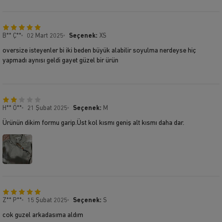
B** Ç**
02 Mart 2025
Seçenek:
XS
oversize isteyenler bi iki beden büyük alabilir soyulma nerdeyse hiç
yapmadı aynısı geldi gayet güzel bir ürün
H** Ö**
21 Şubat 2025
Seçenek:
M
Ürünün dikim formu garip.Üst kol kısmı geniş alt kısmı daha dar.
Z** P**
15 Şubat 2025
Seçenek:
S
cok guzel arkadasıma aldım