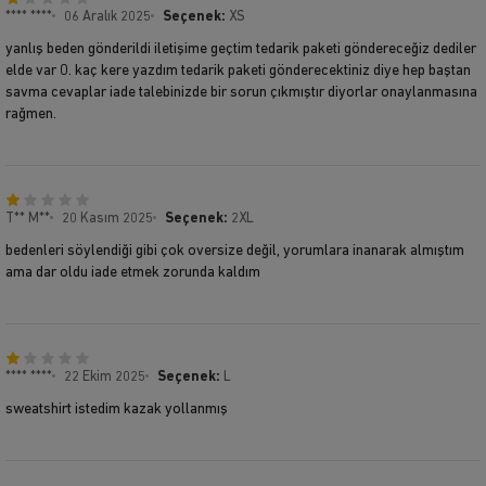
**** ****
06 Aralık 2025
Seçenek:
XS
yanlış beden gönderildi iletişime geçtim tedarik paketi göndereceğiz dediler
elde var 0. kaç kere yazdım tedarik paketi gönderecektiniz diye hep baştan
savma cevaplar iade talebinizde bir sorun çıkmıştır diyorlar onaylanmasına
rağmen.
T** M**
20 Kasım 2025
Seçenek:
2XL
bedenleri söylendiği gibi çok oversize değil, yorumlara inanarak almıştım
ama dar oldu iade etmek zorunda kaldım
**** ****
22 Ekim 2025
Seçenek:
L
sweatshirt istedim kazak yollanmış