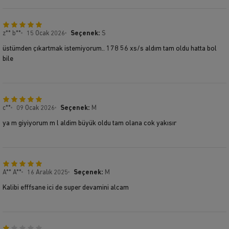
z** b**
15 Ocak 2026
Seçenek:
S
üstümden çıkartmak istemiyorum.. 178 56 xs/s aldım tam oldu hatta bol
bile
c**
09 Ocak 2026
Seçenek:
M
ya m giyiyorum m l aldim büyük oldu tam olana cok yakısır
A** A**
16 Aralık 2025
Seçenek:
M
Kalibi efffsane ici de super devamini alcam