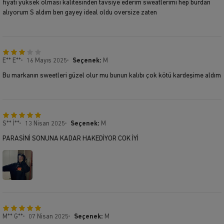
fiyatı yüksek olması kalitesinden tavsiye ederim sweatlerimi hep burdan
alıyorum S aldım ben gayey ideal oldu oversize zaten
E** E**
16 Mayıs 2025
Seçenek:
M
Bu markanın sweetleri güzel olur mu bunun kalıbı çok kötü kardeşime aldım
S** İ**
13 Nisan 2025
Seçenek:
M
PARASİNİ SONUNA KADAR HAKEDİYOR COK İYİ
M** G**
07 Nisan 2025
Seçenek:
M