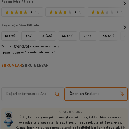
Puana Göre Filtrele
(186)
(50)
(16)
Seçeneğe Göre Filtrele
M
(75)
(54)
S
(45)
XL
(29)
L
(27)
XS
(21)
XX
Yorumlar
mağazamızdan alınmıştır.
tarafından desteklenmektedir.
YORUMLAR
SORU & CEVAP
Önerilen Sıralama
AI Yorum Analizi:
Ürün, kalın ve yumuşak dokusuyla sıcak tutan, kaliteli hissi veren ve
oversize tarzı sevenler için çok hoş bir seçenek olarak öne çıkıyor.
Kumaş, baskı ve duruşu genel olarak beğenildiği için konforlu ve şık bir