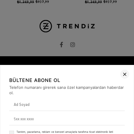
₺1.249,99
₺937,99
₺1.249,99
₺937,99
Kurumsal
BÜLTENE ABONE OL
Hakkımızda
Telefon numaranı girerek sana özel kampanyalardan haberdar
İletişim
ol.
Gizlilik ve Güvenlik
KVKK
ETK Bilgilendirme Metni
Müşteri İlişkileri
Üyelik
Müşteri Destek
Kargo & Teslimat
Tanıtım, pazarlama, reklam ve benzeri amaçlarla tarafıma ticari elektronik ileti