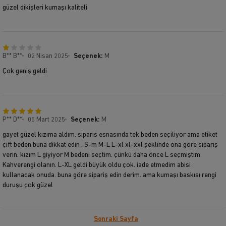
güzel dikişleri kumaşı kaliteli
B** B**
02 Nisan 2025
Seçenek:
M
Çok geniş geldi
P** D**
05 Mart 2025
Seçenek:
M
gayet güzel kızıma aldım. siparis esnasında tek beden seçiliyor ama etiket
çift beden buna dikkat edin . S-m M-L L-xl xl-xxl şeklinde ona göre sipariş
verin. kızım L giyiyor M bedeni seçtim. çünkü daha önce L seçmiştim
Kahverengi olanın. L-XL geldi büyük oldu çok. iade etmedim abisi
kullanacak onuda. buna göre sipariş edin derim. ama kumaşı baskısı rengi
duruşu çok güzel
Sonraki Sayfa