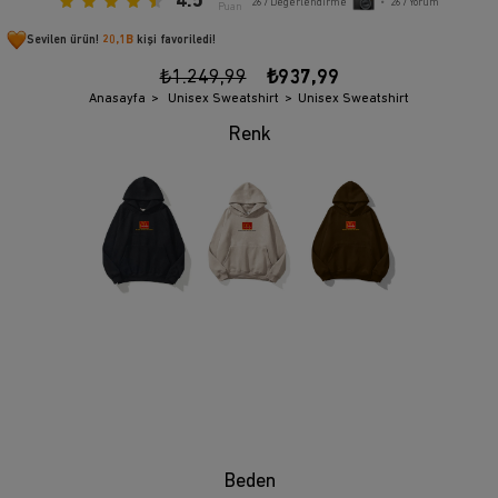
4.5
267
Değerlendirme
•
267
Yorum
Puan
Sevilen ürün!
20,1B
kişi favoriledi!
₺1.249,99
₺937,99
Anasayfa
Unisex Sweatshirt
Unisex Sweatshirt
Beden