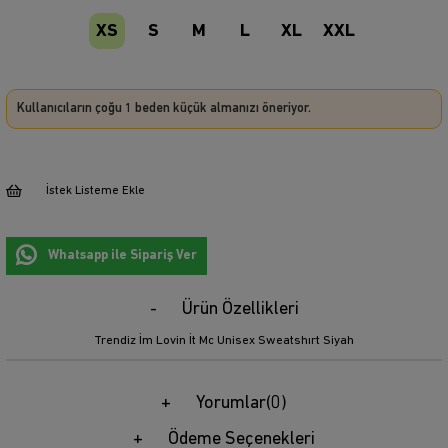
XS
S
M
L
XL
XXL
Kullanıcıların çoğu 1 beden küçük almanızı öneriyor.
İstek Listeme Ekle
Whatsapp ile Sipariş Ver
Ürün Özellikleri
Trendiz İm Lovin İt Mc Unisex Sweatshırt Siyah
Yorumlar
(0)
Ödeme Seçenekleri