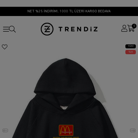
NET %25 İNDİRİM!, 1000 TL ÜZERİ KARGO BEDAVA
0
YENI
ÜRÜN
25