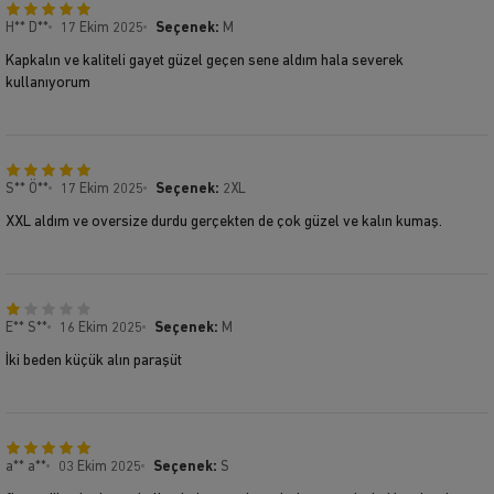
H** D**
17 Ekim 2025
Seçenek:
M
Kapkalın ve kaliteli gayet güzel geçen sene aldım hala severek
kullanıyorum
S** Ö**
17 Ekim 2025
Seçenek:
2XL
XXL aldım ve oversize durdu gerçekten de çok güzel ve kalın kumaş.
E** S**
16 Ekim 2025
Seçenek:
M
İki beden küçük alın paraşüt
a** a**
03 Ekim 2025
Seçenek:
S