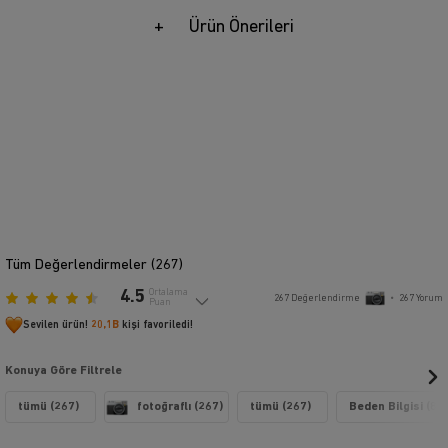
Ürün Önerileri
Tüm Değerlendirmeler (
267
)
4.5
Ortalama
267
Değerlendirme
•
267
Yorum
Puan
Sevilen ürün!
20,1B
kişi favoriledi!
Konuya Göre Filtrele
tümü (267)
fotoğraflı (267)
tümü (267)
Beden Bilgisi (82)