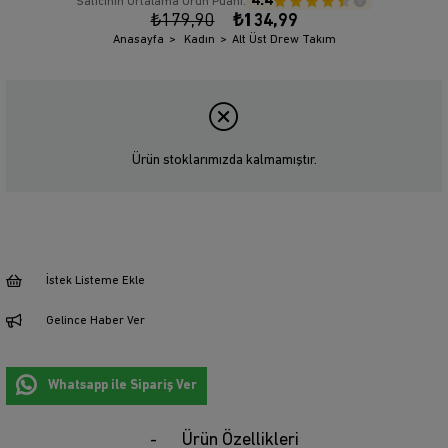
4.4
Satıcının Ortalama Ürün Puanı:
₺179,90
₺134,99
Anasayfa
Kadın
Alt Üst Drew Takım
Ürün stoklarımızda kalmamıştır.
İstek Listeme Ekle
Gelince Haber Ver
Whatsapp ile Sipariş Ver
Ürün Özellikleri