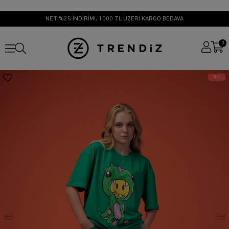
NET %25 İNDİRİM!, 1000 TL ÜZERİ KARGO BEDAVA
0
25