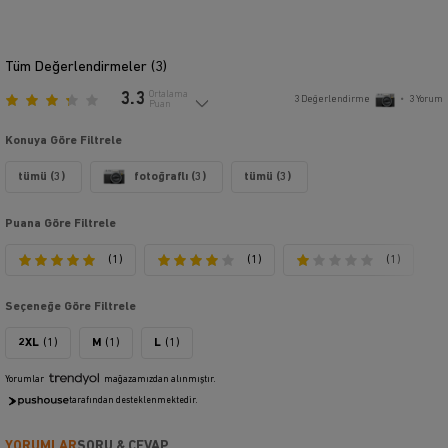
Tüm Değerlendirmeler (
3
)
3.3
Ortalama
3
Değerlendirme
•
3
Yorum
Puan
Konuya Göre Filtrele
tümü (3)
fotoğraflı (3)
tümü (3)
Puana Göre Filtrele
(1)
(1)
(1)
Seçeneğe Göre Filtrele
2XL
(1)
M
(1)
L
(1)
Yorumlar
mağazamızdan alınmıştır.
tarafından desteklenmektedir.
YORUMLAR
SORU & CEVAP