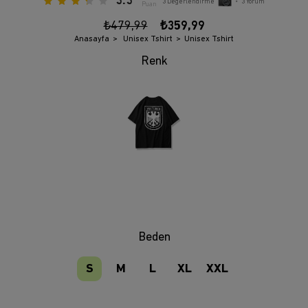
3.3
3
Değerlendirme
•
3
Yorum
Puan
₺479,99
₺359,99
Anasayfa
Unisex Tshirt
Unisex Tshirt
Beden
S
M
L
XL
XXL