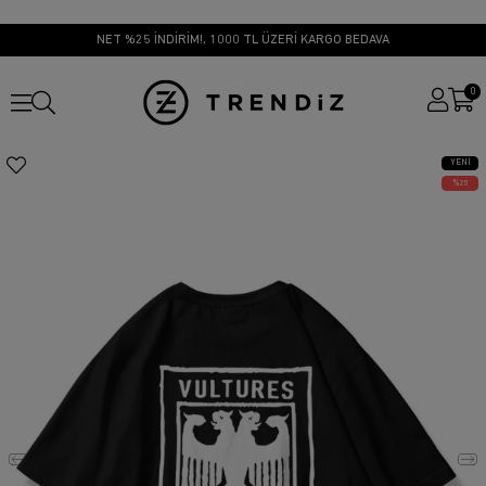
NET %25 İNDİRİM!, 1000 TL ÜZERİ KARGO BEDAVA
0
YENI
ÜRÜN
25