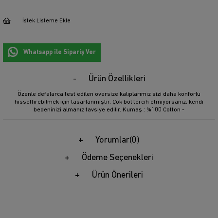
İstek Listeme Ekle
Whatsapp ile Sipariş Ver
Ürün Özellikleri
Özenle defalarca test edilen oversize kalıplarımız sizi daha konforlu
hissettirebilmek için tasarlanmıştır. Çok bol tercih etmiyorsanız, kendi
bedeninizi almanız tavsiye edilir. Kumaş : %100 Cotton -
Yorumlar
(0)
Ödeme Seçenekleri
Ürün Önerileri