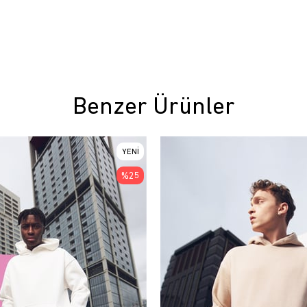
Benzer Ürünler
YENI
ÜRÜN
%25