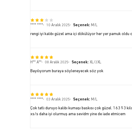
**** ****
10 Aralık 2025
Seçenek:
M/L
rengi iyi kalıbı güzel ama içi dökülüyor her yer pamuk oldu
H** A**
08 Aralık 2025
Seçenek:
XL/2XL
Bayılıyorum buraya söyleneyecek söz yok
**** ****
03 Aralık 2025
Seçenek:
M/L
Çok tatlı duruyo kalıbı kumaşı baskısı çok güzel. 163 53 ki
xs/s daha iyi olurmuş ama sevidm yine de iade etmicem