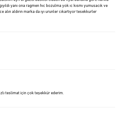
gıyıldı yanı ona ragmen hıc bozulma yok ıc kısmı yumusacık ve
e alın aldırın marka da ıyı urunler cıkartıyor tesekkurler
zlı teslimat için çok teşekkür ederim.