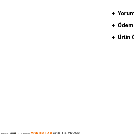
Yorum
Ödeme
Ürün Ö
YORUMLAR
SORU & CEVAP