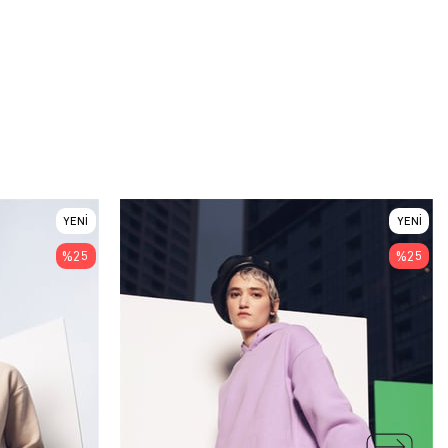
YENI
YENI
ÜRÜN
ÜRÜN
%25
%25