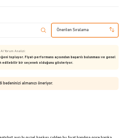
Önerilen Sıralama
AI Yorum Analizi:
 beğeni topluyor. Fiyat-performans açısından başarılı bulunması ve genel
 edilebilir bir seçenek olduğunu gösteriyor.
di bedeninizi almanızı öneriyor.
tshırt ayrı bı guzel baskısı cıdden bu fıyat bandına gore harıka