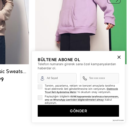
BÜLTENE ABONE OL
Telefon numaranı girerek sana özel kampanyalardan
haberdar ol.
Trendiz Unisex Oversize Basic Sweatshirt Hoodie Taş
Trendiz Unisex Oversize Basic Sweatshirt Hoodie Lila
99
₺999,99
₺749,99
Tanıtım, pazarlama, reklam ve benzeri amaçlarla tarafıma
ticari elektronik ileti gönderilmesine izin veriyorum.
Elektronik
'ni okudum onay veriyorum.
Ticari İleti Aydınlatma Metni
Paylaştığım bilgilerin
KVKK kapsamında tarafınızca korunmasını,
kabul
sms ve WhatsApp üzerinden bilgilendirmeleri almayı
ediyorum.
GÖNDER