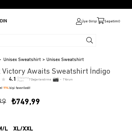
DIN
Üye Girişi
Sepetim
0
Unisex Sweatshirt
Unisex Sweatshirt
 Victory Awaits Sweatshirt İndigo
4.1
Ortalama
7
Değerlendirme
•
7
Yorum
Puan
ün!
994
kişi favoriledi!
99
₺749,99
M/L
XL/XXL