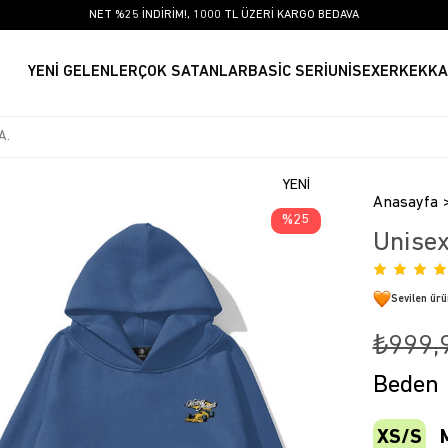
NET %25 İNDİRİM!, 1000 TL ÜZERİ KARGO BEDAVA
YENİ GELENLER
ÇOK SATANLAR
BASİC SERİ
UNİSEX
ERKEK
KA
YENI
Anasayfa
ÜRÜN
25
Unisex
Sevilen ür
₺999,
Beden
XS/S