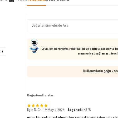
ndirme
•
7
Yorum
Ürün, şık görünümü, rahat kalıbı ve kaliteli baskısıyla
(1)
memnuniyet sağlaması, tercih
Kullanıcıların çoğu ken
Değerlendirmeler
Ilgın D. C.
19 Mayıs 2026
Seçenek:
XS/S
gıyen kısı cok guzel olunca her sey yakısıyor zaten ama swea