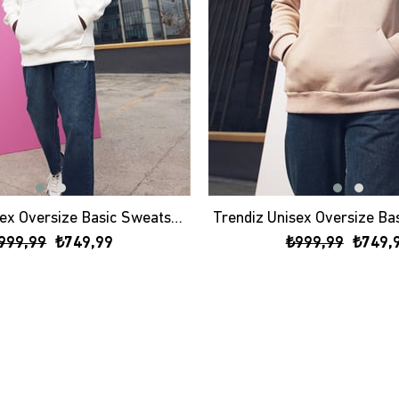
Trendiz Unisex Oversize Basic Sweatshirt Hoodie Beyaz
999,99
₺749,99
₺999,99
₺749,