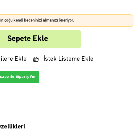
rın çoğu kendi bedeninizi almanızı öneriyor.
ilere Ekle
İstek Listeme Ekle
app ile Sipariş Ver
zellikleri