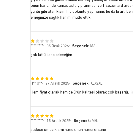
onun harıcınde kumas asla yıpranmadı ve 1 sezon ard arda 
yunlu gıbı olan kısım hıc dokuntu yapmamıs bu da bı artı benc
emegınıze saglık hanımı mutlu ettık
**** ****
05 Ocak 2026
Seçenek:
M/L
çok kötü, iade edeceğim
H** O**
27 Aralık 2025
Seçenek:
XL/2XL
Hem fiyat olarak hem de ürün kalitesi olarak çok başarılı. Hı
**** ****
15 Aralık 2025
Seçenek:
M/L
sadece omuz kısmı harıc onun harıcı efsane