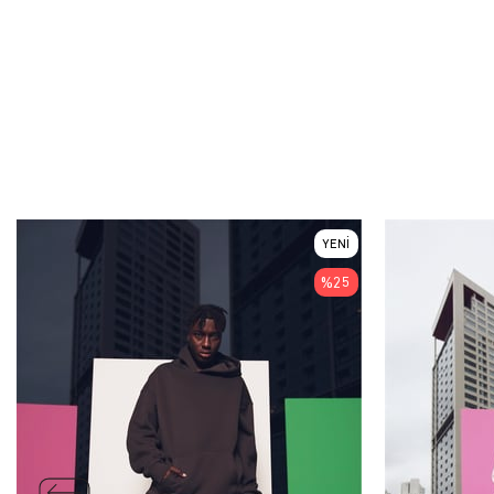
YENI
ÜRÜN
%25