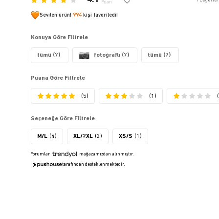
7
Değerle
Puan
Sevilen ürün!
994
kişi favoriledi!
Konuya Göre Filtrele
tümü (7)
fotoğraflı (7)
tümü (7)
Puana Göre Filtrele
(5)
(1)
Seçeneğe Göre Filtrele
M/L
(4)
XL/2XL
(2)
XS/S
(1)
Yorumlar
mağazamızdan alınmıştır.
tarafından desteklenmektedir.