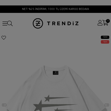
NET %25 İNDİRİM!, 1000 TL ÜZERİ KARGO BEDAVA
0
YENI
ÜRÜN
25