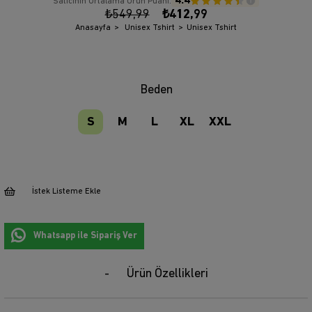
4.4
Satıcının Ortalama Ürün Puanı:
₺549,99
₺412,99
Anasayfa
Unisex Tshirt
Unisex Tshirt
Beden
S
M
L
XL
XXL
İstek Listeme Ekle
Whatsapp ile Sipariş Ver
Ürün Özellikleri