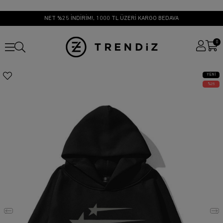
NET %25 İNDİRİM!, 1000 TL ÜZERİ KARGO BEDAVA
0
YENI
ÜRÜN
25