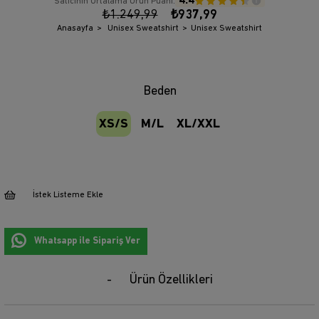
4.4
Satıcının Ortalama Ürün Puanı:
₺1.249,99
₺937,99
Anasayfa
Unisex Sweatshirt
Unisex Sweatshirt
Beden
XS/S
M/L
XL/XXL
İstek Listeme Ekle
Whatsapp ile Sipariş Ver
Ürün Özellikleri