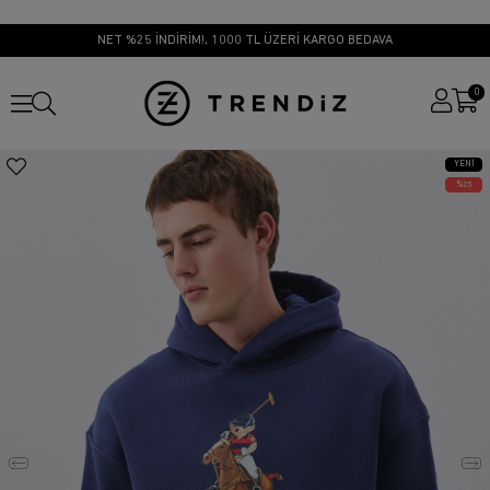
NET %25 İNDİRİM!, 1000 TL ÜZERİ KARGO BEDAVA
0
YENI
ÜRÜN
25