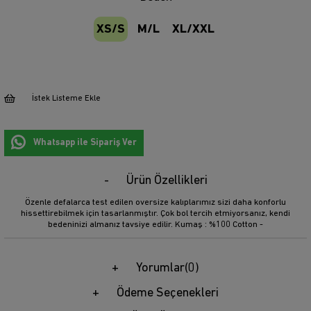
XS/S
M/L
XL/XXL
İstek Listeme Ekle
Whatsapp ile Sipariş Ver
Ürün Özellikleri
Özenle defalarca test edilen oversize kalıplarımız sizi daha konforlu
hissettirebilmek için tasarlanmıştır. Çok bol tercih etmiyorsanız, kendi
bedeninizi almanız tavsiye edilir. Kumaş : %100 Cotton -
Yorumlar
(0)
Ödeme Seçenekleri