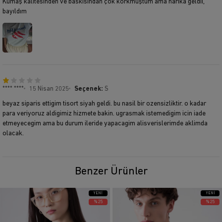
Kumaş kalitesinden ve baskısından çok korkmuştum ama harika geldii,
bayıldım
**** ****
15 Nisan 2025
Seçenek:
S
beyaz siparis ettigim tisort siyah geldi. bu nasil bir ozensizliktir. o kadar
para veriyoruz aldigimiz hizmete bakin. ugrasmak istemedigim icin iade
etmeyecegim ama bu durum ileride yapacagim alisverislerimde aklimda
olacak.
Benzer Ürünler
YENI
YENI
ÜRÜN
ÜRÜN
%25
%25