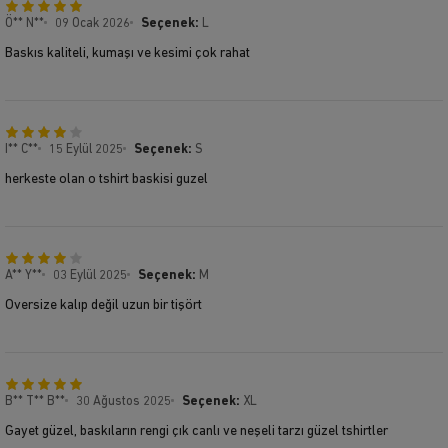
Ö** N**
09 Ocak 2026
Seçenek:
L
Baskıs kaliteli, kumaşı ve kesimi çok rahat
I** C**
15 Eylül 2025
Seçenek:
S
herkeste olan o tshirt baskisi guzel
A** Y**
03 Eylül 2025
Seçenek:
M
Oversize kalıp değil uzun bir tişört
B** T** B**
30 Ağustos 2025
Seçenek:
XL
Gayet güzel, baskıların rengi çık canlı ve neşeli tarzı güzel tshirtler