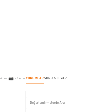
YORUMLAR
SORU & CEVAP
ndirme
•
2
Yorum