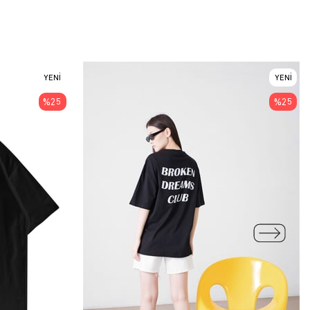
YENI
YENI
ÜRÜN
ÜRÜN
%25
%25