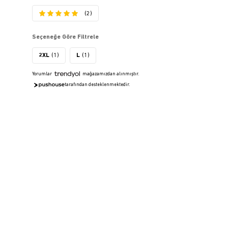
(2)
Seçeneğe Göre Filtrele
2XL
(1)
L
(1)
Yorumlar
mağazamızdan alınmıştır.
tarafından desteklenmektedir.