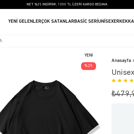
NET %25 İNDİRİM!, 1000 TL ÜZERİ KARGO BEDAVA
YENİ GELENLER
ÇOK SATANLAR
BASİC SERİ
UNİSEX
ERKEK
KA
YENI
Anasayfa
ÜRÜN
25
Unisex
₺479,