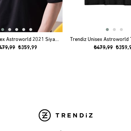
Trendiz Unisex Astroworld 2021 Siyah Tshirt
479,99
₺359,99
₺479,99
₺359,