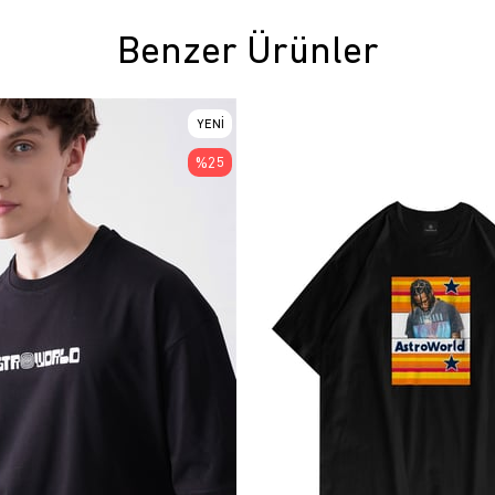
Benzer Ürünler
YENI
ÜRÜN
%25