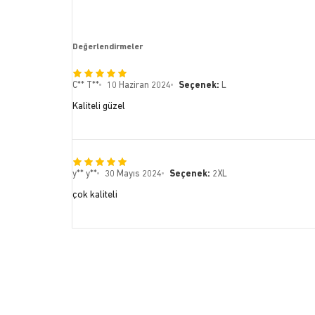
Değerlendirmeler
C** T**
10 Haziran 2024
Seçenek:
L
Kaliteli güzel
y** y**
30 Mayıs 2024
Seçenek:
2XL
çok kaliteli