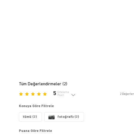
Tüm Değerlendirmeler (
2
)
5
Ortalama
2
Değerle
Puan
Konuya Göre Filtrele
tümü (2)
fotoğraflı (2)
Puana Göre Filtrele