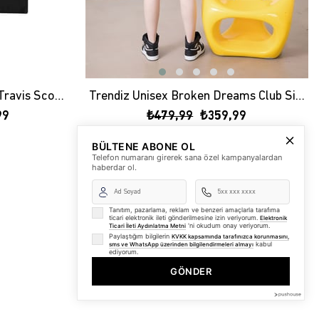
Trendiz Unisex Astroworld Travis Scott Siyah Tshirt
Trendiz Unisex Broken Dreams Club Siyah Tshirt
99
₺479,99
₺359,99
BÜLTENE ABONE OL
Telefon numaranı girerek sana özel kampanyalardan
haberdar ol.
Tanıtım, pazarlama, reklam ve benzeri amaçlarla tarafıma
ticari elektronik ileti gönderilmesine izin veriyorum.
Elektronik
'ni okudum onay veriyorum.
Ticari İleti Aydınlatma Metni
Paylaştığım bilgilerin
KVKK kapsamında tarafınızca korunmasını,
kabul
sms ve WhatsApp üzerinden bilgilendirmeleri almayı
ediyorum.
GÖNDER