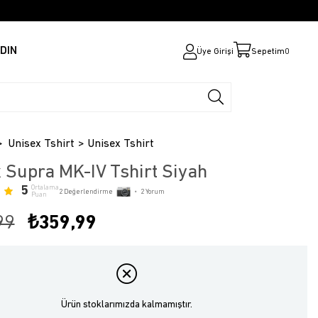
DIN
Üye Girişi
Sepetim
0
Unisex Tshirt
Unisex Tshirt
 Supra MK-IV Tshirt Siyah
5
Ortalama
2
Değerlendirme
•
2
Yorum
Puan
99
₺359,99
Ürün stoklarımızda kalmamıştır.