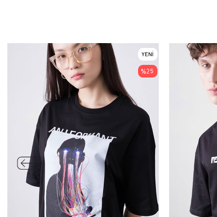
YENI
ÜRÜN
%25