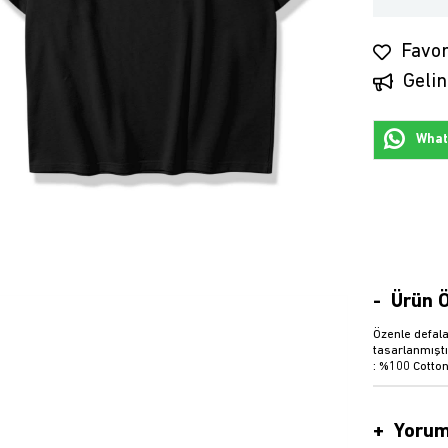
Favor
Gelin
Whats
Ürün Ö
Özenle defala
tasarlanmıştı
: %100 Cotton
Yorum