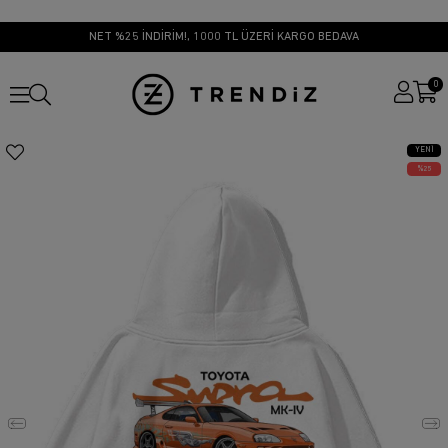
NET %25 İNDİRİM!, 1000 TL ÜZERİ KARGO BEDAVA
0
YENI
ÜRÜN
25