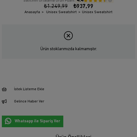
4.4
Satıcının Ortalama Ürün Puanı:
₺1.249,99
₺937,99
Anasayfa
Unisex Sweatshirt
Unisex Sweatshirt
Ürün stoklarımızda kalmamıştır.
İstek Listeme Ekle
Gelince Haber Ver
Whatsapp ile Sipariş Ver