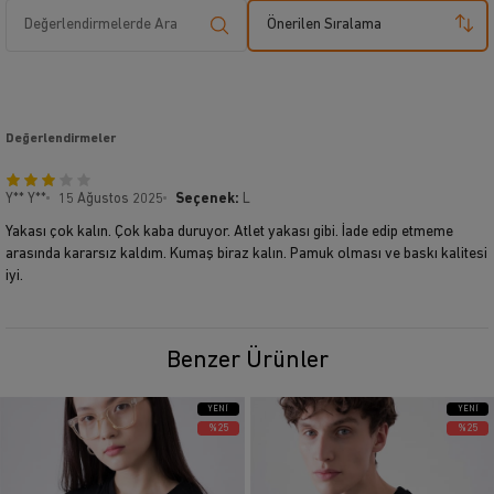
Önerilen Sıralama
Değerlendirmeler
Y** Y**
15 Ağustos 2025
Seçenek:
L
Yakası çok kalın. Çok kaba duruyor. Atlet yakası gibi. İade edip etmeme
arasında kararsız kaldım. Kumaş biraz kalın. Pamuk olması ve baskı kalitesi
iyi.
Benzer Ürünler
YENI
YENI
ÜRÜN
ÜRÜN
%25
%25