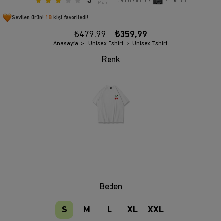
3
1
Değerlendirme
•
1
Yorum
Puan
Sevilen ürün!
1B
kişi favoriledi!
₺479,99
₺359,99
Anasayfa
Unisex Tshirt
Unisex Tshirt
Beden
S
M
L
XL
XXL