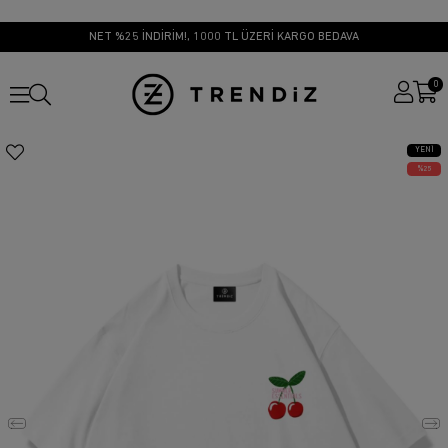
NET %25 İNDİRİM!, 1000 TL ÜZERİ KARGO BEDAVA
0
YENI
ÜRÜN
25