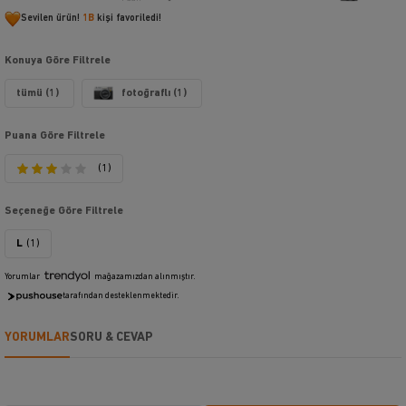
Sevilen ürün!
1B
kişi favoriledi!
Konuya Göre Filtrele
tümü (1)
fotoğraflı (1)
Puana Göre Filtrele
(1)
Seçeneğe Göre Filtrele
L
(1)
Yorumlar
mağazamızdan alınmıştır.
tarafından desteklenmektedir.
YORUMLAR
SORU & CEVAP