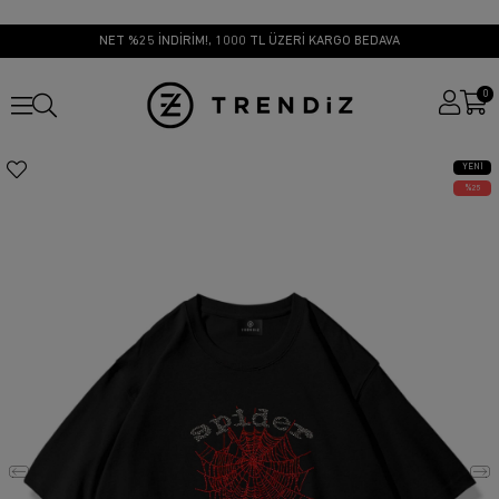
NET %25 İNDİRİM!, 1000 TL ÜZERİ KARGO BEDAVA
0
YENI
ÜRÜN
25