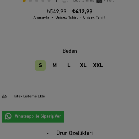
1
1
Değerlendirme
•
1
Yorum
Puan
₺549,99
₺412,99
Anasayfa
Unisex Tshirt
Unisex Tshirt
Beden
S
M
L
XL
XXL
İstek Listeme Ekle
Whatsapp ile Sipariş Ver
Ürün Özellikleri