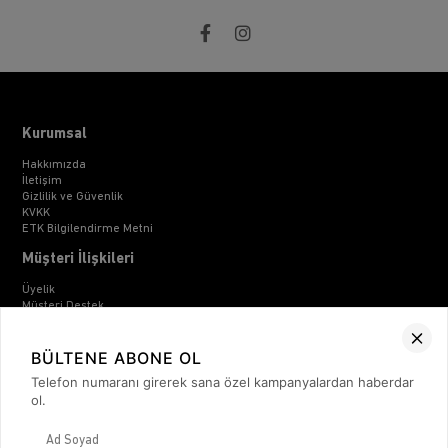
Kurumsal
Hakkımızda
İletişim
Gizlilik ve Güvenlik
KVKK
ETK Bilgilendirme Metni
Müşteri İlişkileri
Üyelik
Müşteri Destek
Kargo & Teslimat
Sipariş İşlemleri
Whatsapp Müşteri Destek
BÜLTENE ABONE OL
Üyelik Sözleşmesi
Telefon numaranı girerek sana özel kampanyalardan haberdar
Mesafeli Satış Sözleşmesi
ol.
Ön Bilgilendirme Formu
Kargo Takip