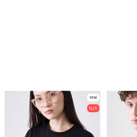
YENI
ÜRÜN
%25