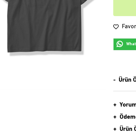
Favor
Whats
Ürün Ö
Yorum
Ödeme
Ürün Ö