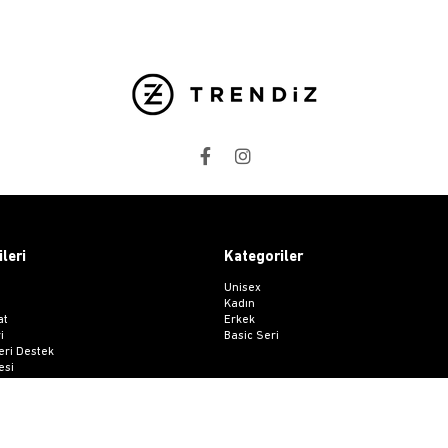
ileri
Kategoriler
Unisex
Kadın
at
Erkek
i
Basic Seri
ri Destek
esi
 Sözleşmesi
me Formu