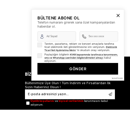
BÜLTENE ABONE OL
Telefon numaranı girerek sana özel kampanyalardan
haberdar ol.
Tanıtım, pazarlama, reklam ve benzeri amaçlarla tarafıma
ticari elektronik ileti gönderilmesine izin veriyorum.
Elektronik
'ni okudum onay veriyorum.
Ticari İleti Aydınlatma Metni
Paylaştığım bilgilerin
KVKK kapsamında tarafınızca korunmasını,
kabul
sms ve WhatsApp üzerinden bilgilendirmeleri almayı
ediyorum.
GÖNDER
BİZDEN HABERLER
Bültenimize Üye Olun ! Tüm İndirim ve Fırsatlardan İlk
Sizin Haberiniz Olsun !
Üyelik koşullarını
ve
kişisel verilerimin
korunmasını kabul
ediyorum.