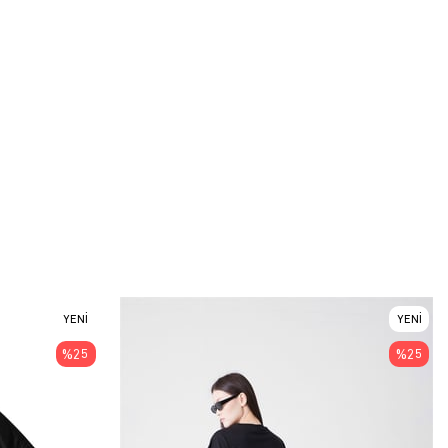
YENI
YENI
ÜRÜN
ÜRÜN
%25
%25