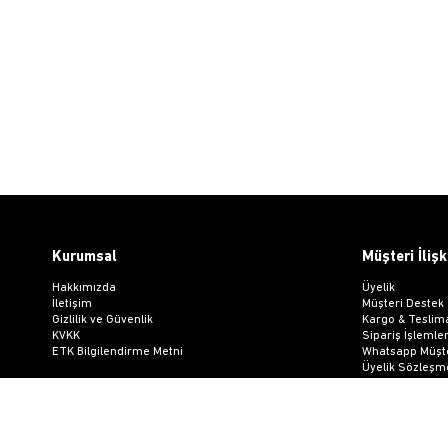
Kurumsal
Müşteri İlişk
Hakkımızda
Üyelik
İletişim
Müşteri Destek
Gizlilik ve Güvenlik
Kargo & Teslim
KVKK
Sipariş İşlemler
ETK Bilgilendirme Metni
Whatsapp Müşte
Üyelik Sözleşm
Mesafeli Satış
Ön Bilgilendir
Kargo Takip