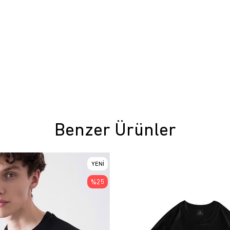
Benzer Ürünler
YENI
ÜRÜN
%25