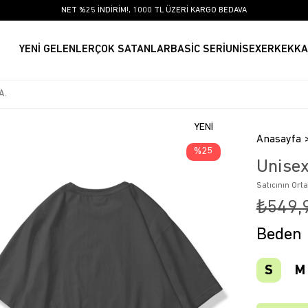
NET %25 İNDİRİM!, 1000 TL ÜZERİ KARGO BEDAVA
YENİ GELENLER
ÇOK SATANLAR
BASİC SERİ
UNİSEX
ERKEK
KA
YENI
Anasayfa
ÜRÜN
25
Unisex
Satıcının Ort
₺549,
Beden
S
M