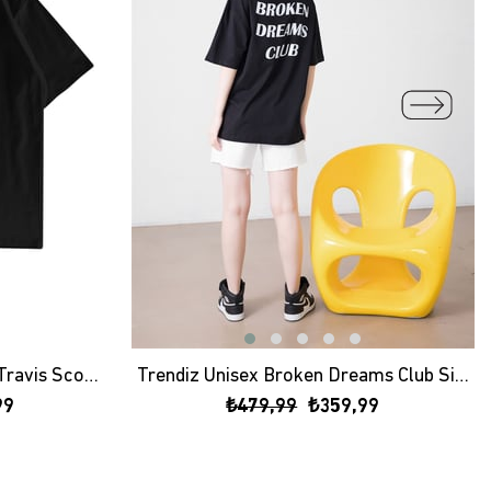
Trendiz Unisex Astroworld Travis Scott Siyah Tshirt
Trendiz Unisex Broken Dreams Club Siyah Tshirt
99
₺479,99
₺359,99