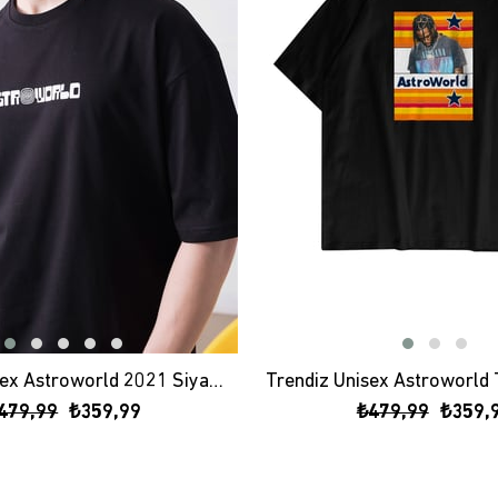
Trendiz Unisex Astroworld 2021 Siyah Tshirt
479,99
₺359,99
₺479,99
₺359,