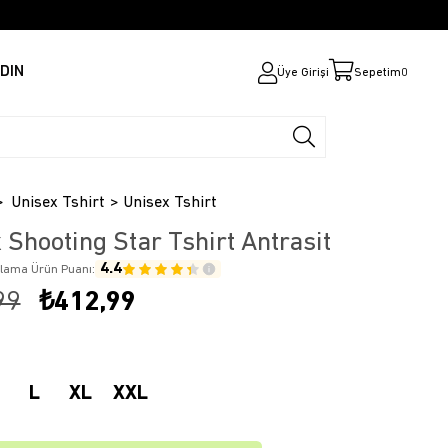
DIN
Üye Girişi
Sepetim
0
Unisex Tshirt
Unisex Tshirt
 Shooting Star Tshirt Antrasit
4.4
alama Ürün Puanı:
99
₺412,99
L
XL
XXL