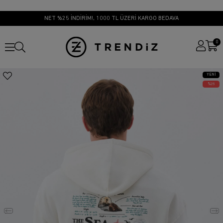
NET %25 İNDİRİM!, 1000 TL ÜZERİ KARGO BEDAVA
0
YENI
ÜRÜN
25