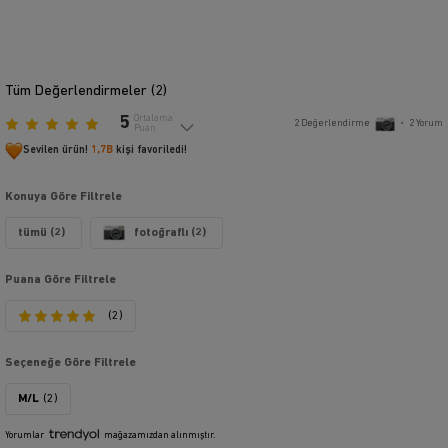
Tüm Değerlendirmeler (
2
)
5
Ortalama
2
Değerlendirme
•
2
Yorum
Puan
Sevilen ürün!
1,7B
kişi favoriledi!
Konuya Göre Filtrele
tümü (2)
fotoğraflı (2)
Puana Göre Filtrele
(2)
Seçeneğe Göre Filtrele
M/L
(2)
Yorumlar
mağazamızdan alınmıştır.