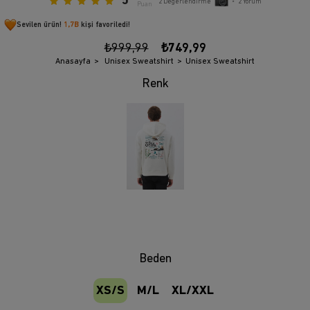
5
2
Değerlendirme
•
2
Yorum
Puan
Sevilen ürün!
1,7B
kişi favoriledi!
₺999,99
₺749,99
Anasayfa
Unisex Sweatshirt
Unisex Sweatshirt
Beden
XS/S
M/L
XL/XXL