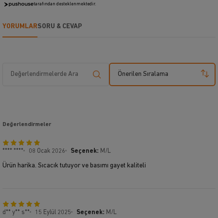
tarafından desteklenmektedir.
YORUMLAR
SORU & CEVAP
Önerilen Sıralama
Değerlendirmeler
**** ****
08 Ocak 2026
Seçenek:
M/L
Ürün harika. Sıcacık tutuyor ve basımı gayet kaliteli
d** y** s**
15 Eylül 2025
Seçenek:
M/L