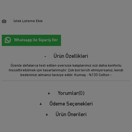
İstek Listeme Ekle
Whatsapp ile Sipariş Ver
Ürün Özellikleri
Özenle defalarca test edilen oversize kalıplarımız sizi daha konforlu
hissettirebilmek için tasarlanmıştır. Çok bol tercih etmiyorsanız, kendi
bedeninizi almanız tavsiye edilir. Kumaş : %100 Cotton -
Yorumlar
(0)
Ödeme Seçenekleri
Ürün Önerileri