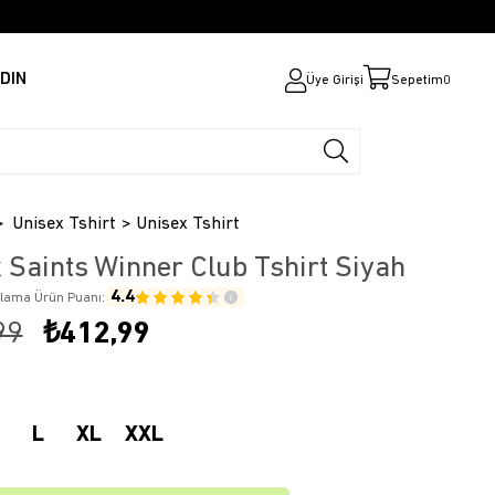
DIN
Üye Girişi
Sepetim
0
Unisex Tshirt
Unisex Tshirt
 Saints Winner Club Tshirt Siyah
4.4
alama Ürün Puanı:
99
₺412,99
L
XL
XXL