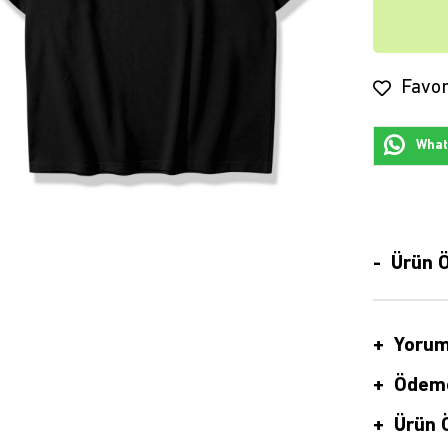
Favor
Whats
Ürün Ö
Yorum
Ödeme
Ürün Ö