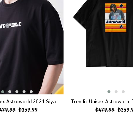
Trendiz Unisex Astroworld 2021 Siyah Tshirt
479,99
₺359,99
₺479,99
₺359,