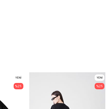
YENI
YENI
ÜRÜN
ÜRÜN
%25
%25