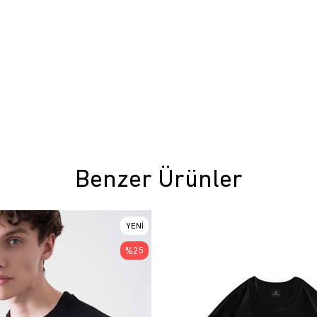
Benzer Ürünler
YENI
ÜRÜN
%25