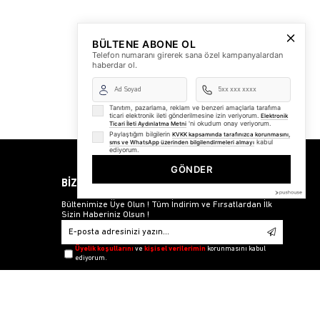
BÜLTENE ABONE OL
Telefon numaranı girerek sana özel kampanyalardan
haberdar ol.
Tanıtım, pazarlama, reklam ve benzeri amaçlarla tarafıma
ticari elektronik ileti gönderilmesine izin veriyorum.
Elektronik
'ni okudum onay veriyorum.
Ticari İleti Aydınlatma Metni
Paylaştığım bilgilerin
KVKK kapsamında tarafınızca korunmasını,
kabul
sms ve WhatsApp üzerinden bilgilendirmeleri almayı
ediyorum.
GÖNDER
BİZDEN HABERLER
Bültenimize Üye Olun ! Tüm İndirim ve Fırsatlardan İlk
Sizin Haberiniz Olsun !
Üyelik koşullarını
ve
kişisel verilerimin
korunmasını kabul
ediyorum.