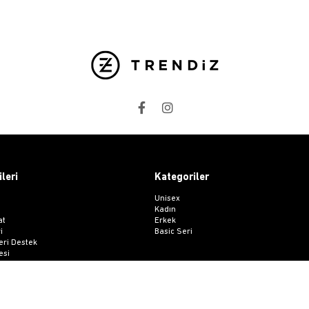
ileri
Kategoriler
Unisex
Kadın
at
Erkek
i
Basic Seri
ri Destek
esi
 Sözleşmesi
me Formu