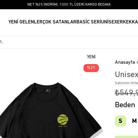
NET %25 İNDİRİM!, 1000 TL ÜZERİ KARGO BEDAVA
YENİ GELENLER
ÇOK SATANLAR
BASİC SERİ
UNİSEX
ERKEK
KA
YENI
Anasayfa
ÜRÜN
25
Unisex
Satıcının Ort
₺549,
Beden
S
M