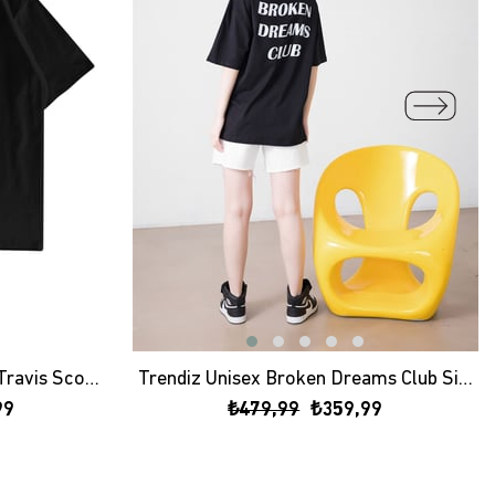
Trendiz Unisex Astroworld Travis Scott Siyah Tshirt
Trendiz Unisex Broken Dreams Club Siyah Tshirt
99
₺479,99
₺359,99