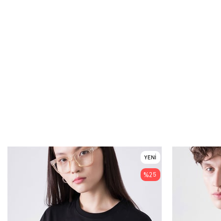
YENI
ÜRÜN
%25