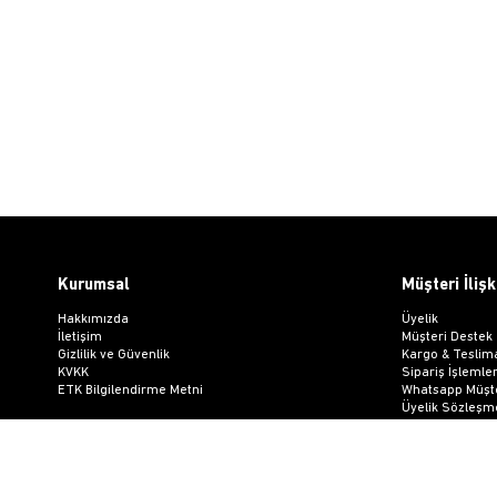
Kurumsal
Müşteri İlişk
Hakkımızda
Üyelik
İletişim
Müşteri Destek
Gizlilik ve Güvenlik
Kargo & Teslim
KVKK
Sipariş İşlemler
ETK Bilgilendirme Metni
Whatsapp Müşte
Üyelik Sözleşm
Mesafeli Satış
Ön Bilgilendir
Kargo Takip