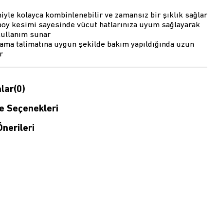
yle kolayca kombinlenebilir ve zamansız bir şıklık sağlar
boy kesimi sayesinde vücut hatlarınıza uyum sağlayarak
kullanım sunar
kama talimatına uygun şekilde bakım yapıldığında uzun
r
lar
(0)
 Seçenekleri
nerileri