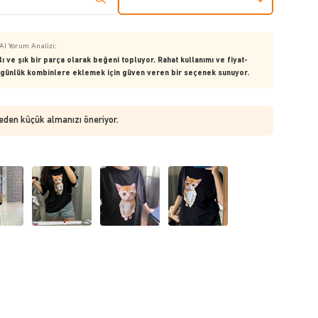
ım Sonrası (8)
Hediye (4)
Fiyat (3)
AI Yorum Analizi:
lı ve şık bir parça olarak beğeni topluyor. Rahat kullanımı ve fiyat-
günlük kombinlere eklemek için güven veren bir seçenek sunuyor.
beden küçük almanızı öneriyor.