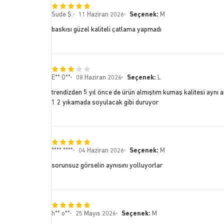
Sude Ş.
11 Haziran 2026
Seçenek:
M
baskısı güzel kaliteli çatlama yapmadı
E** O**
08 Haziran 2026
Seçenek:
L
trendizden 5 yıl önce de ürün almıştım kumaş kalitesi ayn
1 2 yıkamada soyulacak gibi duruyor
**** ****
04 Haziran 2026
Seçenek:
M
sorunsuz görselin aynısını yolluyorlar
h** o**
25 Mayıs 2026
Seçenek:
M