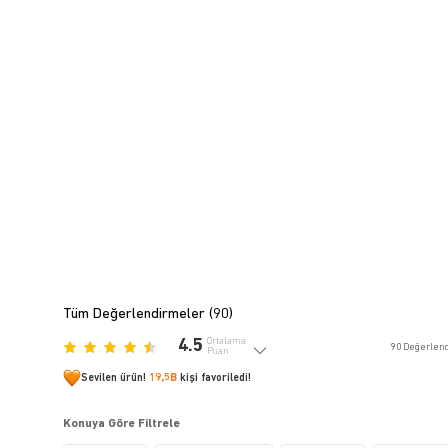
Tüm Değerlendirmeler (
90
)
4.5
Ortalama
90
Değerlen
Puan
Sevilen ürün!
19,5B
kişi favoriledi!
Konuya Göre Filtrele