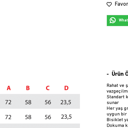
Favor
Whats
Ürün Ö
Rahat ve ş
vazgeçilm
Standart k
sunar
Her yaş g
uygun bir
Bisiklet y
Dokuma ku