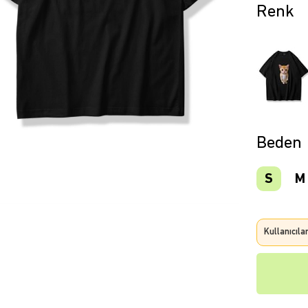
Beden
S
M
Kullanıcıla