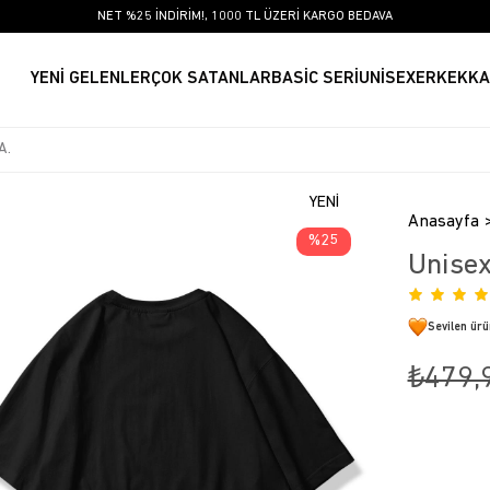
NET %25 İNDİRİM!, 1000 TL ÜZERİ KARGO BEDAVA
YENİ GELENLER
ÇOK SATANLAR
BASİC SERİ
UNİSEX
ERKEK
KA
YENI
Anasayfa
ÜRÜN
25
Unisex
Sevilen ür
₺479,