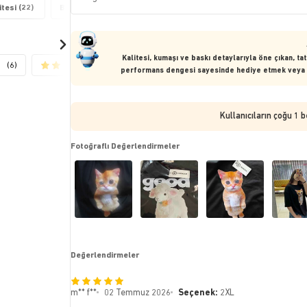
tesi (22)
Beden Bilgisi (20)
Farklı/Aynı Ürün (8)
Yıkama/Kullan
Kalitesi, kumaşı ve baskı detaylarıyla öne çıkan, tat
(6)
(3)
(3)
performans dengesi sayesinde hediye etmek veya 
Kullanıcıların çoğu 1 
Fotoğraflı Değerlendirmeler
Değerlendirmeler
m** f**
02 Temmuz 2026
Seçenek:
2XL