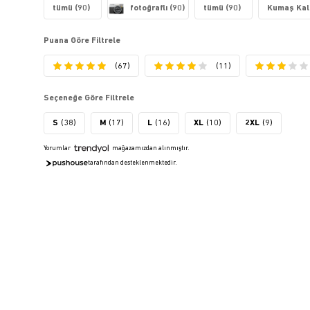
tümü (90)
fotoğraflı (90)
tümü (90)
Kumaş Kali
Puana Göre Filtrele
(67)
(11)
Seçeneğe Göre Filtrele
S
(38)
M
(17)
L
(16)
XL
(10)
2XL
(9)
Yorumlar
mağazamızdan alınmıştır.
tarafından desteklenmektedir.