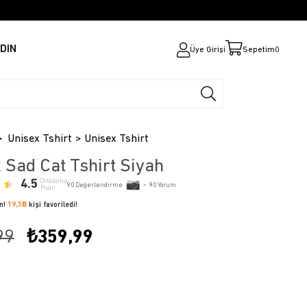
DIN
Üye Girişi
Sepetim
0
Unisex Tshirt
Unisex Tshirt
 Sad Cat Tshirt Siyah
4.5
Ortalama
90
Değerlendirme
•
90
Yorum
Puan
ün!
19,5B
kişi favoriledi!
99
₺359,99