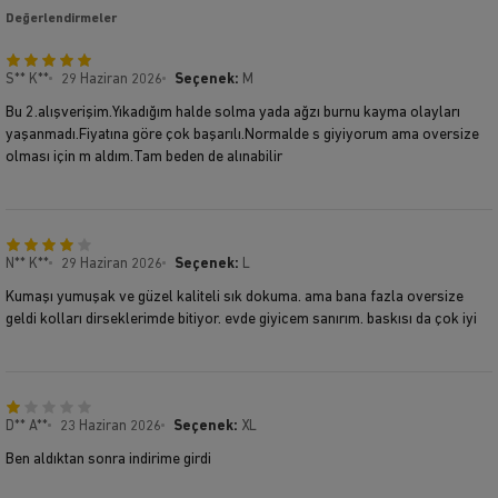
Değerlendirmeler
S** K**
29 Haziran 2026
Seçenek:
M
Bu 2.alışverişim.Yıkadığım halde solma yada ağzı burnu kayma olayları
yaşanmadı.Fiyatına göre çok başarılı.Normalde s giyiyorum ama oversize
olması için m aldım.Tam beden de alınabilir
N** K**
29 Haziran 2026
Seçenek:
L
Kumaşı yumuşak ve güzel kaliteli sık dokuma. ama bana fazla oversize
geldi kolları dirseklerimde bitiyor. evde giyicem sanırım. baskısı da çok iyi
D** A**
23 Haziran 2026
Seçenek:
XL
Ben aldıktan sonra indirime girdi