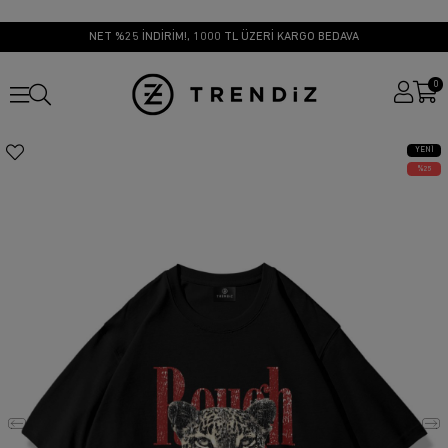
NET %25 İNDİRİM!, 1000 TL ÜZERİ KARGO BEDAVA
0
YENI
ÜRÜN
25