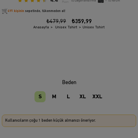
4.4
53
Değerlendirme
•
53
Yorum
Puan
495 kişinin
sepetinde, tükenmeden al!
₺479,99
₺359,99
Anasayfa
Unisex Tshirt
Unisex Tshirt
Beden
S
M
L
XL
XXL
Kullanıcıların çoğu 1 beden küçük almanızı öneriyor.