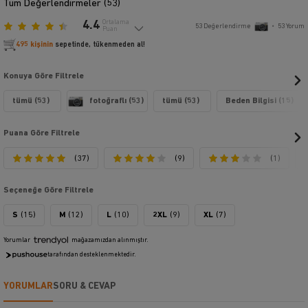
Tüm Değerlendirmeler (
53
)
4.4
Ortalama
53
Değerlendirme
•
53
Yorum
Puan
495 kişinin
sepetinde, tükenmeden al!
Konuya Göre Filtrele
tümü (53)
fotoğraflı (53)
tümü (53)
Beden Bilgisi (15)
Puana Göre Filtrele
(37)
(9)
(1)
Seçeneğe Göre Filtrele
S
(15)
M
(12)
L
(10)
2XL
(9)
XL
(7)
Yorumlar
mağazamızdan alınmıştır.
tarafından desteklenmektedir.
YORUMLAR
SORU & CEVAP