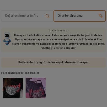
Önerilen Sıralama
AI Yorum Analizi:
Kumaş ve baskı kalitesi, rahat kalıbı ve şık duruşu ile beğeni toplayan,
fiyat-performans açısından da memnuniyet veren bir ürün olarak öne
çıkıyor. Paketleme ve kullanım konforu da olumlu yorumlandığı için gönül
rahatlığıyla tercih edilebilir.
Kullanıcıların çoğu 1 beden küçük almanızı öneriyor.
Fotoğraflı Değerlendirmeler