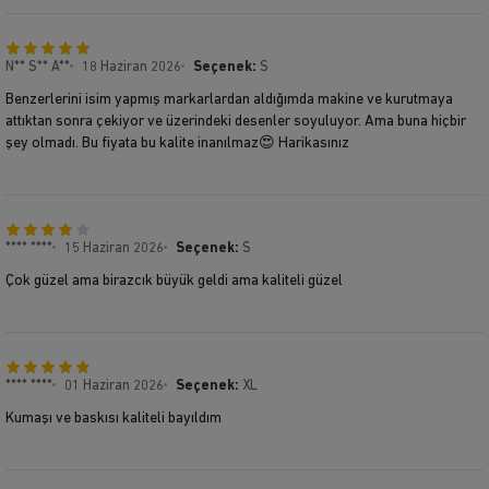
N** S** A**
18 Haziran 2026
Seçenek:
S
Benzerlerini isim yapmış markarlardan aldığımda makine ve kurutmaya
attıktan sonra çekiyor ve üzerindeki desenler soyuluyor. Ama buna hiçbir
şey olmadı. Bu fiyata bu kalite inanılmaz😍 Harikasınız
**** ****
15 Haziran 2026
Seçenek:
S
Çok güzel ama birazcık büyük geldi ama kaliteli güzel
**** ****
01 Haziran 2026
Seçenek:
XL
Kumaşı ve baskısı kaliteli bayıldım