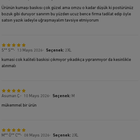
Ürünün kumaşı baskısı çok güzel ama omzu o kadar düşük ki postürünüz
bozuk gibi duruyor sanırım bu yüzden ucuz bence firma tadilat edip öyle
satsın yazık iadeyle uğraşmayalım tavsiye etmiyorum
S** S**
13 Mayıs 2026
Seçenek:
2XL
kumasi cok kaliteli baskisi çıkmıyor yıkadıkça yıpranmıyor da kesinlikle
alınmalı
Asuman Ç.
10 Mayıs 2026
Seçenek:
M
mükemmel bir ürün
M** Ö** C**
08 Mayıs 2026
Seçenek:
2XL