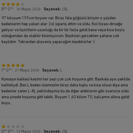
B** G**
30 Mayıs 2026
Seçenek:
2XL
97 kiloyum 155cm boyum var. Biraz fala göğüslü biriyim o yüzden
bedenlerim hep yukarı atar. 2xl sipariş ettim ve oldu. Kol hizası dirseğe
geliyor ve tişörtlerin uzunluğu da bir tık fazla geldi bana veya kısa boylu
olduğumdan da olabilir bilemiyorum. Baskıları gerçekten şahane çok
bayıldım. Tekrardan alışveriş yapacağım teşekkürler :)
İ** G**
21 Mayıs 2026
Seçenek:
L
Kumaşın kalitesi kesimi her şeyi çok çok hoşuma gitti. Baskıda aynı şekilde
kaliteliydi. Ben L beden istemiştim biraz daha toplu ve kısa olsun diye ama
bedenler zaten L-XL şeklindeymiş bu da diğer aldıklarım gibi oversize oldu
ama yinede hoşuma gitti tabiki. Boyum 1.60 kilom 70, kalçamın altına geldi
boyu.
D** Ş**
13 Mayıs 2026
Seçenek:
2XL