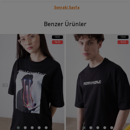
Sonraki Sayfa
Benzer Ürünler
YENI
YENI
ÜRÜN
ÜRÜN
%25
%25