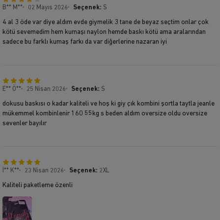
B** M**
02 Mayıs 2026
Seçenek:
S
4 al 3 öde var diye aldım evde giymelik 3 tane de beyaz seçtim onlar çok
kötü sevemedim hem kumaşı naylon hemde baskı kötü ama aralarından
sadece bu farklı kumaş farkı da var diğerlerine nazaran iyi
E** Ö**
25 Nisan 2026
Seçenek:
S
dokusu baskısı o kadar kaliteli ve hoş ki giy çık kombini şortla taytla jeanle
mükemmel kombinlenir 160 55kg s beden aldım oversize oldu oversize
sevenler bayılır
İ** K**
23 Nisan 2026
Seçenek:
2XL
Kaliteli paketleme özenli