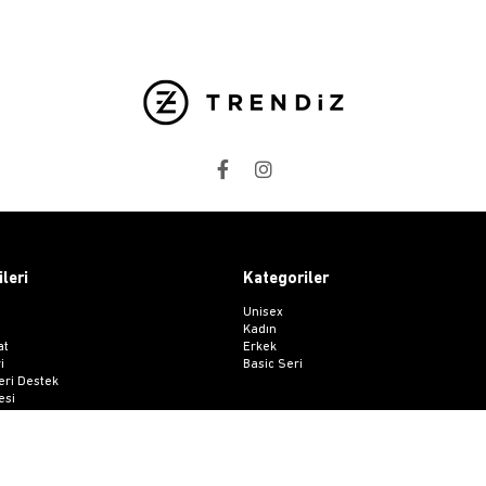
ileri
Kategoriler
Unisex
Kadın
at
Erkek
i
Basic Seri
ri Destek
esi
 Sözleşmesi
me Formu