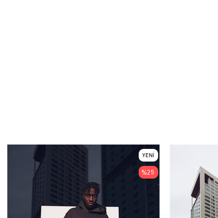
YENI
ÜRÜN
%25