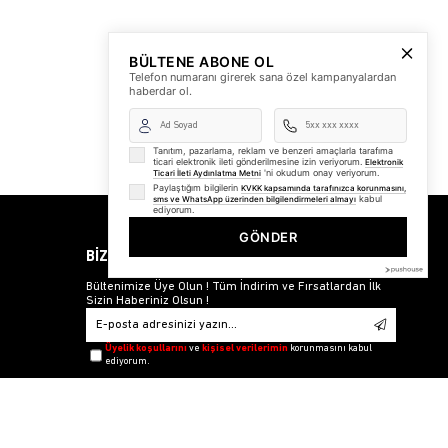
BÜLTENE ABONE OL
Telefon numaranı girerek sana özel kampanyalardan
haberdar ol.
Tanıtım, pazarlama, reklam ve benzeri amaçlarla tarafıma
ticari elektronik ileti gönderilmesine izin veriyorum.
Elektronik
'ni okudum onay veriyorum.
Ticari İleti Aydınlatma Metni
Paylaştığım bilgilerin
KVKK kapsamında tarafınızca korunmasını,
kabul
sms ve WhatsApp üzerinden bilgilendirmeleri almayı
ediyorum.
GÖNDER
BİZDEN HABERLER
Bültenimize Üye Olun ! Tüm İndirim ve Fırsatlardan İlk
Sizin Haberiniz Olsun !
Üyelik koşullarını
ve
kişisel verilerimin
korunmasını kabul
ediyorum.