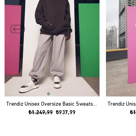
Trendiz Unisex Oversize Basic Sweatshirt Hoodie Antrasit
₺1.249,99
₺937,99
₺1