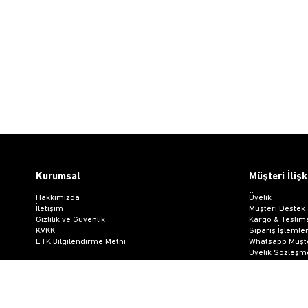
Kurumsal
Müşteri İlişk
Hakkımızda
Üyelik
İletişim
Müşteri Destek
Gizlilik ve Güvenlik
Kargo & Teslim
KVKK
Sipariş İşlemler
ETK Bilgilendirme Metni
Whatsapp Müşte
Üyelik Sözleşm
Mesafeli Satış
Ön Bilgilendir
Kargo Takip