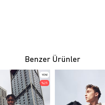
Benzer Ürünler
YENI
ÜRÜN
%25