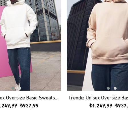
Trendiz Unisex Oversize Basic Sweatshirt Hoodie Beyaz
.249,99
₺937,99
₺1.249,99
₺937