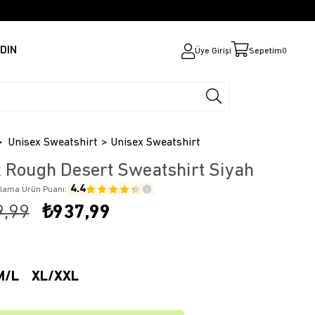
DIN
Üye Girişi
Sepetim
0
Unisex Sweatshirt
Unisex Sweatshirt
 Rough Desert Sweatshirt Siyah
4.4
alama Ürün Puanı:
9,99
₺937,99
M/L
XL/XXL