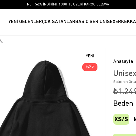
NET %25 İNDİRİM!, 1000 TL ÜZERİ KARGO BEDAVA
YENİ GELENLER
ÇOK SATANLAR
BASİC SERİ
UNİSEX
ERKEK
KA
YENI
Anasayfa
ÜRÜN
25
Unisex
Satıcının Ort
₺1.24
Beden
XS/S