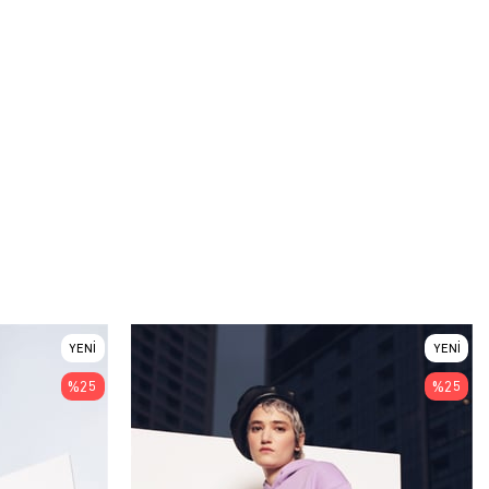
YENI
YENI
ÜRÜN
ÜRÜN
%25
%25