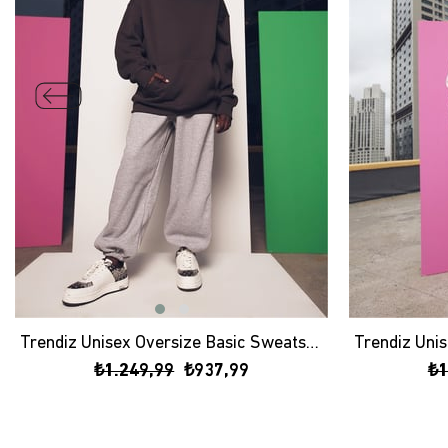
Trendiz Unisex Oversize Basic Sweatshirt Hoodie Antrasit
₺1.249,99
₺937,99
₺1