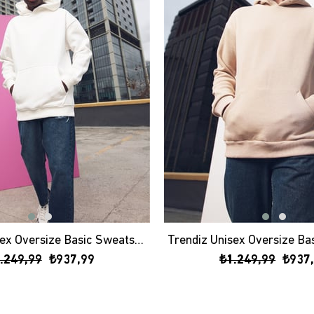
Trendiz Unisex Oversize Basic Sweatshirt Hoodie Beyaz
.249,99
₺937,99
₺1.249,99
₺937