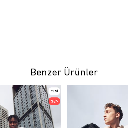
Benzer Ürünler
YENI
ÜRÜN
%25