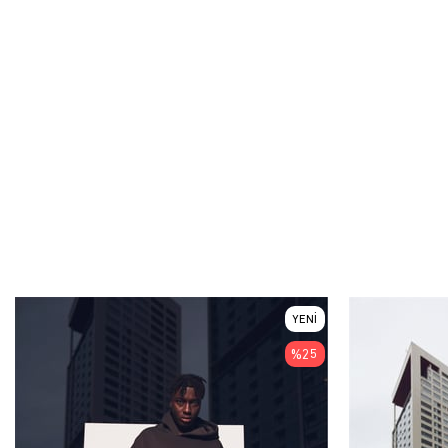
YENI
ÜRÜN
%25