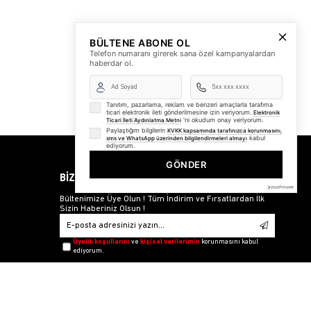
BÜLTENE ABONE OL
Telefon numaranı girerek sana özel kampanyalardan
haberdar ol.
Tanıtım, pazarlama, reklam ve benzeri amaçlarla tarafıma
ticari elektronik ileti gönderilmesine izin veriyorum.
Elektronik
'ni okudum onay veriyorum.
Ticari İleti Aydınlatma Metni
Paylaştığım bilgilerin
KVKK kapsamında tarafınızca korunmasını,
kabul
sms ve WhatsApp üzerinden bilgilendirmeleri almayı
ediyorum.
GÖNDER
BİZDEN HABERLER
Bültenimize Üye Olun ! Tüm İndirim ve Fırsatlardan İlk
Sizin Haberiniz Olsun !
Üyelik koşullarını
ve
kişisel verilerimin
korunmasını kabul
ediyorum.