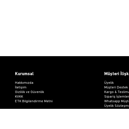
Kurumsal
Müşteri İlişk
Hakkımızda
Üyelik
İletişim
Müşteri Destek
Gizlilik ve Güvenlik
Kargo & Teslim
KVKK
Sipariş İşlemler
ETK Bilgilendirme Metni
Whatsapp Müşte
Üyelik Sözleşm
Mesafeli Satış
Ön Bilgilendir
Kargo Takip