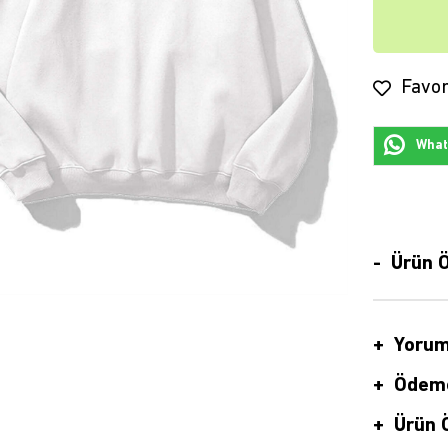
Favor
Whats
Ürün Ö
Yorum
Ödeme
Ürün Ö