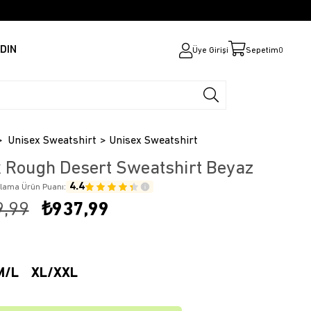
DIN
Üye Girişi
Sepetim
0
Unisex Sweatshirt
Unisex Sweatshirt
 Rough Desert Sweatshirt Beyaz
4.4
alama Ürün Puanı:
9,99
₺937,99
M/L
XL/XXL