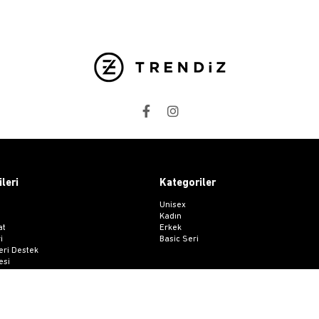
ileri
Kategoriler
Unisex
Kadın
at
Erkek
i
Basic Seri
ri Destek
esi
 Sözleşmesi
me Formu