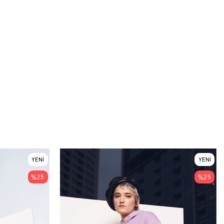
YENI
YENI
ÜRÜN
ÜRÜN
%25
%25