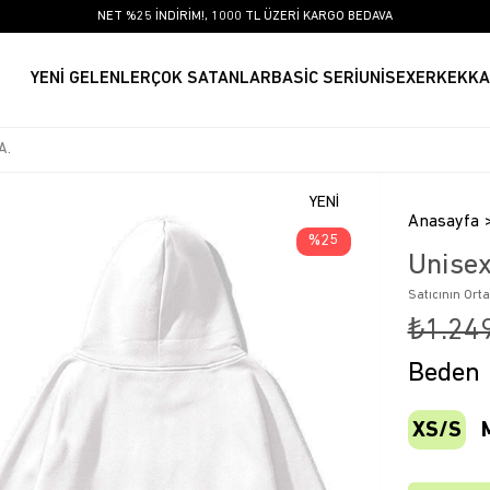
NET %25 İNDİRİM!, 1000 TL ÜZERİ KARGO BEDAVA
YENİ GELENLER
ÇOK SATANLAR
BASİC SERİ
UNİSEX
ERKEK
KA
YENI
Anasayfa
ÜRÜN
25
Unisex
Satıcının Ort
₺1.24
Beden
XS/S