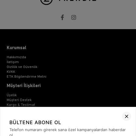
Kurumsal
Hakkımızda
İletişim
Gizlilik ve Güvenlik
KVKK
ETK Bilgilendirme Metni
Müşteri İlişkileri
Üyelik
Müşteri Destek
Kargo & Teslimat
Sipariş İşlemleri
Whatsapp Müşteri Destek
Üyelik Sözleşmesi
BÜLTENE ABONE OL
Mesafeli Satış Sözleşmesi
Telefon numaranı girerek sana özel kampanyalardan haberdar
Ön Bilgilendirme Formu
Kargo Takip
ol.