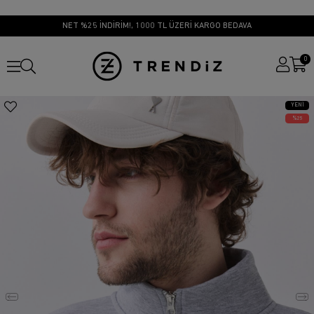
NET %25 İNDİRİM!, 1000 TL ÜZERİ KARGO BEDAVA
0
YENI
ÜRÜN
25