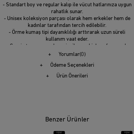
- Standart boy ve regular kalıp ile vücut hatlarınıza uygun
rahatlık sunar.
- Unisex koleksiyon parçası olarak hem erkekler hem de
kadınlar tarafından tercih edilebilir.
- Örme kumaş tipi dayanıklılığı arttırarak uzun süreli
kullanım vaat eder.
- Cepsiz tasarım modern çizgilere sahipken, fermuarlı
kapama şekli pratik kullanım sunar.
Yorumlar
(0)
- TR menşei ile yerel üretim avantajlarından faydalanarak
Ödeme Seçenekleri
sürdürülebilirlik detayına önem verenlere hitap eder.
Ürün Önerileri
Benzer Ürünler
YENI
YENI