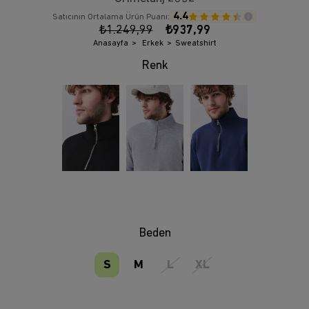
4.4
Satıcının Ortalama Ürün Puanı:
₺1.249,99
₺937,99
Anasayfa
Erkek
Sweatshirt
Beden
S
M
L
XL