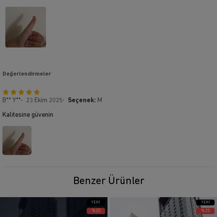
Değerlendirmeler
B** Y**
23 Ekim 2025
Seçenek:
M
Kalitesine güvenin
Benzer Ürünler
YENI
YENI
ÜRÜN
ÜRÜN
%25
%25