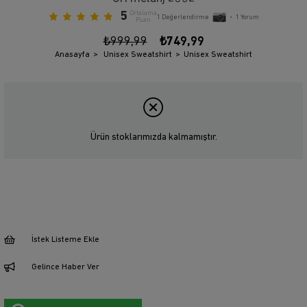
5
Ortalama
1
Değerlendirme
•
1
Yorum
Puan
₺999,99
₺749,99
Anasayfa
Unisex Sweatshirt
Unisex Sweatshirt
Ürün stoklarımızda kalmamıştır.
İstek Listeme Ekle
Gelince Haber Ver