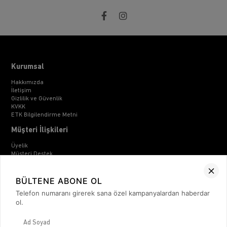
Kurumsal
Hakkımızda
İletişim
Gizlilik ve Güvenlik
KVKK
ETK Bilgilendirme Metni
Müşteri İlişkileri
Üyelik
Müşteri Destek
Kargo & Teslimat
Sipariş İşlemleri
Whatsapp Müşteri Destek
BÜLTENE ABONE OL
Üyelik Sözleşmesi
Telefon numaranı girerek sana özel kampanyalardan haberdar
Mesafeli Satış Sözleşmesi
ol.
Ön Bilgilendirme Formu
Kargo Takip
Kategoriler