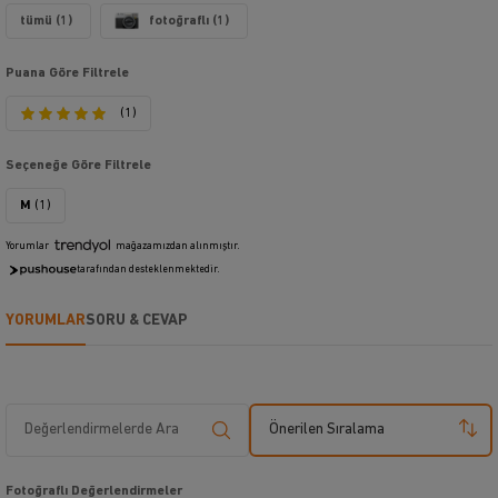
tümü (1)
fotoğraflı (1)
Puana Göre Filtrele
(1)
Seçeneğe Göre Filtrele
M
(1)
Yorumlar
mağazamızdan alınmıştır.
tarafından desteklenmektedir.
YORUMLAR
SORU & CEVAP
Önerilen Sıralama
Fotoğraflı Değerlendirmeler