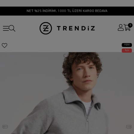
NET %25 İNDİRİM!, 1000 TL ÜZERİ KARGO BEDAVA
0
YENI
ÜRÜN
25