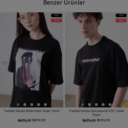
Benzer Ürünler
YENI
YENI
ÜRÜN
ÜRÜN
%25
%25
Trendiz Unisex Aniformant Siyah Tshirt
Trendiz Unisex Astroworld 2021 Siyah
Tshirt
₺479,99
₺359,99
₺479,99
₺359,99