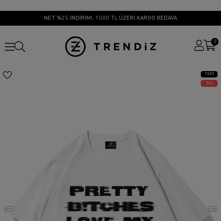
NET %25 İNDİRİM!, 1000 TL ÜZERİ KARGO BEDAVA
0
YENI
ÜRÜN
25