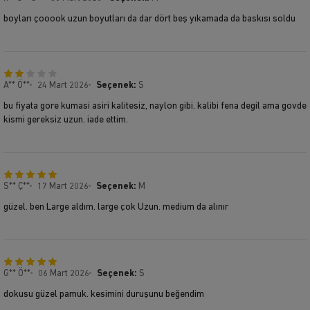
boyları çooook uzun boyutları da dar dört beş yıkamada da baskısı soldu
A** Ö**
24 Mart 2026
Seçenek:
S
bu fiyata gore kumasi asiri kalitesiz, naylon gibi. kalibi fena degil ama govde
kismi gereksiz uzun. iade ettim.
S** Ç**
17 Mart 2026
Seçenek:
M
güzel. ben Large aldım. large çok Uzun. medium da alınır
G** Ö**
06 Mart 2026
Seçenek:
S
dokusu güzel pamuk. kesimini duruşunu beğendim