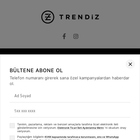
Kurumsal
BÜLTENE ABONE OL
Telefon numaranı girerek sana özel kampanyalardan haberdar
Hakkımızda
İletişim
ol.
Gizlilik ve Güvenlik
KVKK
ETK Bilgilendirme Metni
Müşteri İlişkileri
Üyelik
Müşteri Destek
Tanıtım, pazarlama, reklam ve benzeri amaçlarla tarafıma ticari elektronik ileti
Kargo & Teslimat
gönderilmesine izin veriyorum.
'ni okudum onay
Elektronik Ticari İleti Aydınlatma Metni
veriyorum.
Sipariş İşlemleri
Whatsapp Müşteri Destek
Paylaştığım bilgilerin
KVKK kapsamında tarafınızca korunmasını, sms ve WhatsApp