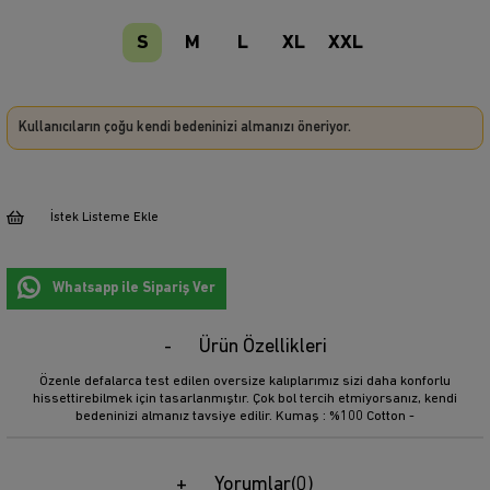
S
M
L
XL
XXL
Kullanıcıların çoğu kendi bedeninizi almanızı öneriyor.
İstek Listeme Ekle
Whatsapp ile Sipariş Ver
Ürün Özellikleri
Özenle defalarca test edilen oversize kalıplarımız sizi daha konforlu
hissettirebilmek için tasarlanmıştır. Çok bol tercih etmiyorsanız, kendi
bedeninizi almanız tavsiye edilir. Kumaş : %100 Cotton -
Yorumlar
(0)