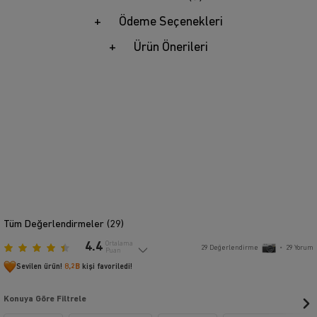
Ödeme Seçenekleri
Ürün Önerileri
Tüm Değerlendirmeler (
29
)
4.4
Ortalama
29
Değerlendirme
•
29
Yorum
Puan
Sevilen ürün!
8,2B
kişi favoriledi!
Konuya Göre Filtrele