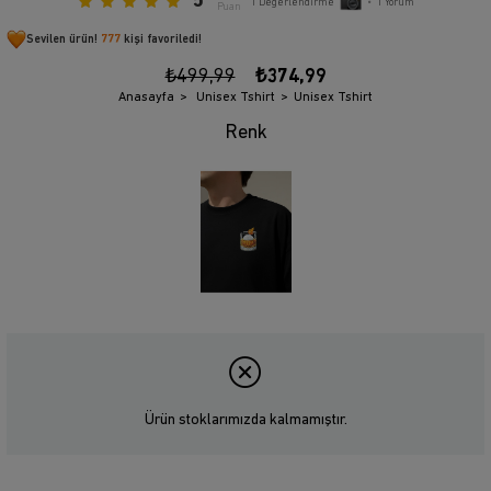
5
1
Değerlendirme
•
1
Yorum
Puan
Sevilen ürün!
777
kişi favoriledi!
₺499,99
₺374,99
Anasayfa
Unisex Tshirt
Unisex Tshirt
Ürün stoklarımızda kalmamıştır.