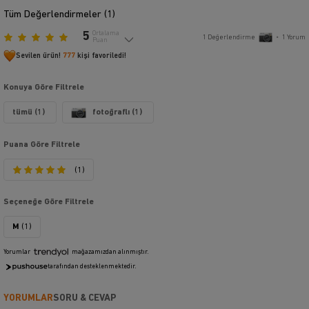
Tüm Değerlendirmeler (
1
)
5
Ortalama
1
Değerlendirme
•
1
Yorum
Puan
Sevilen ürün!
777
kişi favoriledi!
Konuya Göre Filtrele
tümü (1)
fotoğraflı (1)
Puana Göre Filtrele
(1)
Seçeneğe Göre Filtrele
M
(1)
Yorumlar
mağazamızdan alınmıştır.
tarafından desteklenmektedir.
YORUMLAR
SORU & CEVAP