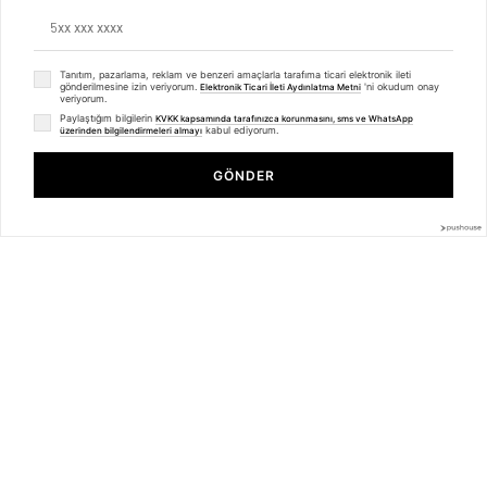
Mesafeli Satış Sözleşmesi
Ön Bilgilendirme Formu
Kargo Takip
Kategoriler
Tanıtım, pazarlama, reklam ve benzeri amaçlarla tarafıma ticari elektronik ileti
gönderilmesine izin veriyorum.
'ni okudum onay
Elektronik Ticari İleti Aydınlatma Metni
veriyorum.
Unisex
Paylaştığım bilgilerin
KVKK kapsamında tarafınızca korunmasını, sms ve WhatsApp
Kadın
kabul ediyorum.
üzerinden bilgilendirmeleri almayı
Unisex Premium Old Fashioned Nakışlı Tshirt Beyaz
Erkek
Basic Seri
GÖNDER
₺499,99
₺374,99
BİZDEN HABERLER
Bültenimize Üye Olun ! Tüm İndirim ve Fırsatlardan İlk Sizin Haberiniz
Olsun !
Üyelik koşullarını
ve
kişisel verilerimin
korunmasını kabul ediyorum.
© 2025
trendiz.com.tr
- Powered by
Brand
mentor