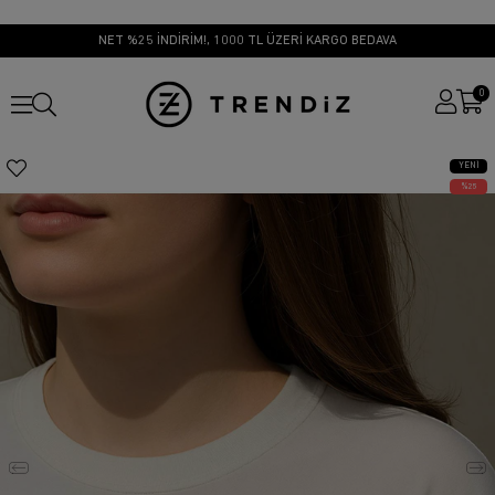
NET %25 İNDİRİM!, 1000 TL ÜZERİ KARGO BEDAVA
0
YENI
ÜRÜN
25