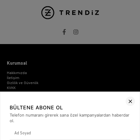
Kurumsal
Hakkımızda
İletişim
Gizlilik ve Güvenlik
KVKK
ETK Bilgilendirme Metni
Müşteri İlişkileri
BÜLTENE ABONE OL
Üyelik
Telefon numaranı girerek sana özel kampanyalardan haberdar
Müşteri Destek
ol.
Kargo & Teslimat
Sipariş İşlemleri
Whatsapp Müşteri Destek
Üyelik Sözleşmesi