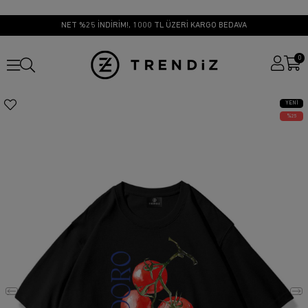
NET %25 İNDİRİM!, 1000 TL ÜZERİ KARGO BEDAVA
0
YENI
ÜRÜN
25