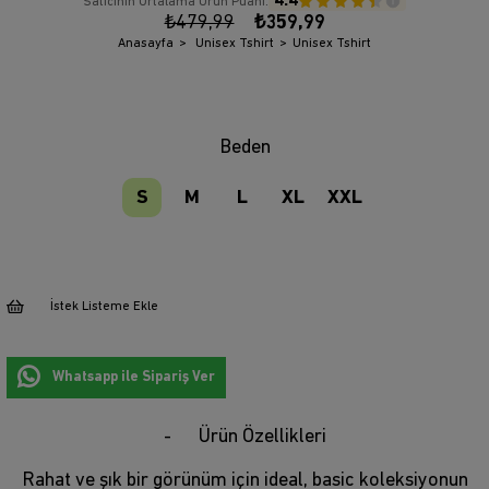
4.4
Satıcının Ortalama Ürün Puanı:
₺479,99
₺359,99
Anasayfa
Unisex Tshirt
Unisex Tshirt
Beden
S
M
L
XL
XXL
İstek Listeme Ekle
Whatsapp ile Sipariş Ver
Ürün Özellikleri
Rahat ve şık bir görünüm için ideal, basic koleksiyonun