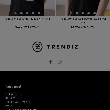
Trendiz Unisex Aniformant Siyah Tshirt
Trendiz Unisex Astroworld 2021 Siyah
Tshirt
₺479,99
₺359,99
₺479,99
₺359,99
Kurumsal
Hakkımızda
İletişim
Gizlilik ve Güvenlik
KVKK
ETK Bilgilendirme Metni