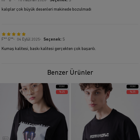
m** b**
18 Haziran 2026
Seçenek:
S
kalıplar çok büyük desenleri makinede bozulmadı
F** G**
04 Eylül 2025
Seçenek:
S
Kumaş kalitesi, baskı kalitesi gerçekten çok başarılı.
Benzer Ürünler
YENI
YENI
ÜRÜN
ÜRÜN
%25
%25