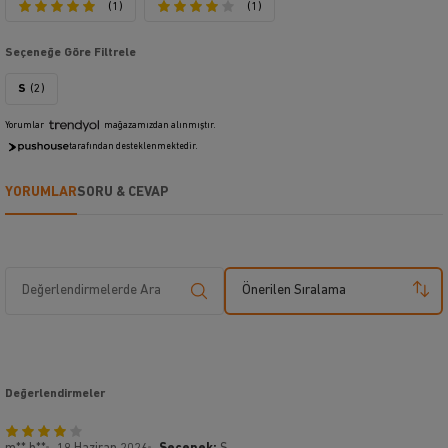
(1)
(1)
Seçeneğe Göre Filtrele
S
(2)
Yorumlar
mağazamızdan alınmıştır.
tarafından desteklenmektedir.
YORUMLAR
SORU & CEVAP
Önerilen Sıralama
Değerlendirmeler