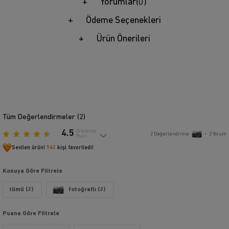
Yorumlar
(0)
Ödeme Seçenekleri
Ürün Önerileri
Tüm Değerlendirmeler (
2
)
4.5
Ortalama
2
Değerlendirme
•
2
Yorum
Puan
Sevilen ürün!
542
kişi favoriledi!
Konuya Göre Filtrele
tümü (2)
fotoğraflı (2)
Puana Göre Filtrele