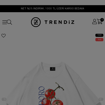
NET %25 İNDİRİM!, 1000 TL ÜZERİ KARGO BEDAVA
0
YENI
ÜRÜN
25