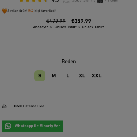
4.5
2
Değerlendirme
•
2
Yorum
Puan
Sevilen ürün!
542
kişi favoriledi!
₺479,99
₺359,99
Anasayfa
Unisex Tshirt
Unisex Tshirt
Beden
S
M
L
XL
XXL
İstek Listeme Ekle
Whatsapp ile Sipariş Ver