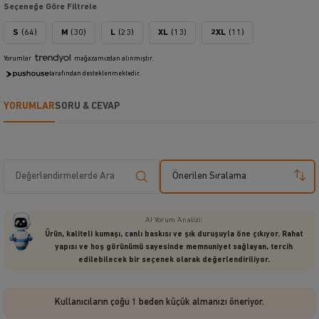
Seçeneğe Göre Filtrele
S
(64)
M
(30)
L
(23)
XL
(13)
2XL
(11)
Yorumlar
mağazamızdan alınmıştır.
tarafından desteklenmektedir.
YORUMLAR
SORU & CEVAP
Önerilen Sıralama
AI Yorum Analizi:
Ürün, kaliteli kumaşı, canlı baskısı ve şık duruşuyla öne çıkıyor. Rahat
yapısı ve hoş görünümü sayesinde memnuniyet sağlayan, tercih
edilebilecek bir seçenek olarak değerlendiriliyor.
Kullanıcıların çoğu 1 beden küçük almanızı öneriyor.