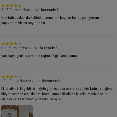
S** E**
28 Haziran 2026
Seçenek:
S
Çok tatlı baskısı da kaliteli memnunum bayadır bende yeni yorum
yapıyorum hiç bir şey olmadı
H** İ**
26 Haziran 2026
Seçenek:
S
yani baya geniş s almama rağmen l gibi ama pamuklu
**** ****
13 Haziran 2026
Seçenek:
M
M istedim S-M geldi iyi ki öyle gelmiş baya oversize t-shirt kolu dirseğimde
bitiyor resmen o bi sinirimi bozdu ama halledicez bi şekil mecbur onun
dışında kalitesi gayet iyi baskısı da öyle