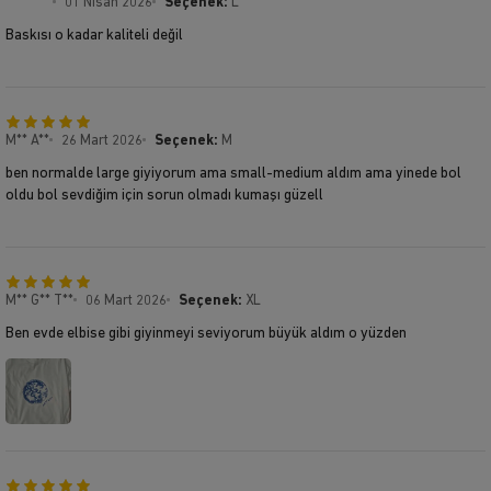
**** ****
01 Nisan 2026
Seçenek:
L
Baskısı o kadar kaliteli değil
M** A**
26 Mart 2026
Seçenek:
M
ben normalde large giyiyorum ama small-medium aldım ama yinede bol
oldu bol sevdiğim için sorun olmadı kumaşı güzell
M** G** T**
06 Mart 2026
Seçenek:
XL
Ben evde elbise gibi giyinmeyi seviyorum büyük aldım o yüzden