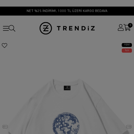
NET %25 İNDİRİM!, 1000 TL ÜZERİ KARGO BEDAVA
0
YENI
ÜRÜN
25