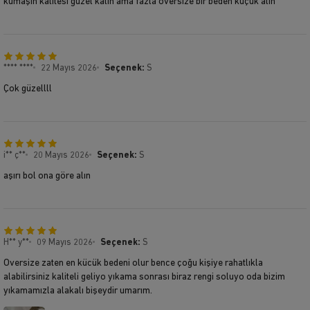
kumaşın kalitesi güzel kalın ama fazla oversize bir beden küçük alın
**** ****
22 Mayıs 2026
Seçenek:
S
Çok güzellll
i** ç**
20 Mayıs 2026
Seçenek:
S
aşırı bol ona göre alın
H** y**
09 Mayıs 2026
Seçenek:
S
Oversize zaten en kücük bedeni olur bence çoğu kişiye rahatlıkla
alabilirsiniz kaliteli geliyo yıkama sonrası biraz rengi soluyo oda bizim
yıkamamızla alakalı bişeydir umarım.