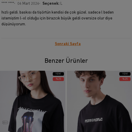
**** ****
06 Mart 2026
Seçenek:
L
hızlı geldi. baskısı da tişörtün kendisi de çok güzel. sadece l beden
istemiştim l-xl olduğu için birazcık büyük geldi oversize olur diye
düşünüyorum.
Sonraki Sayfa
Benzer Ürünler
YENI
YENI
ÜRÜN
ÜRÜN
%25
%25