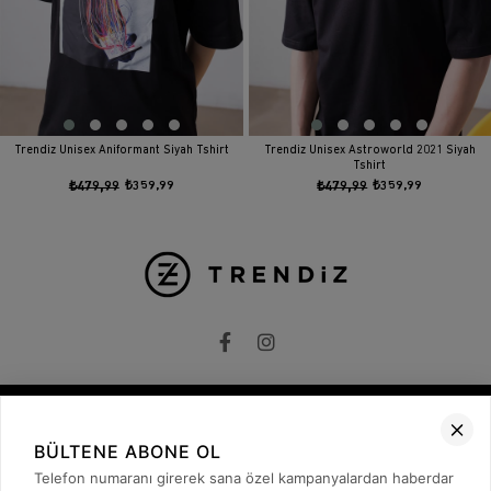
Trendiz Unisex Aniformant Siyah Tshirt
Trendiz Unisex Astroworld 2021 Siyah
Tshirt
₺479,99
₺359,99
₺479,99
₺359,99
BÜLTENE ABONE OL
Kurumsal
Telefon numaranı girerek sana özel kampanyalardan haberdar
Hakkımızda