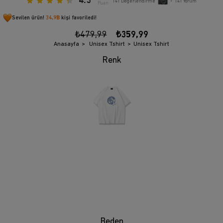
4.3
141
Değerlendirme
•
141
Yorum
Puan
Sevilen ürün!
34,9B
kişi favoriledi!
₺479,99
₺359,99
Anasayfa
Unisex Tshirt
Unisex Tshirt
Beden