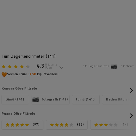
Tüm Değerlendirmeler (
141
)
4.3
Ortalama
141
Değerlendirme
•
141
Yorum
Puan
Sevilen ürün!
34,9B
kişi favoriledi!
Konuya Göre Filtrele
tümü (141)
fotoğraflı (141)
tümü (141)
Beden Bilgisi (42)
Puana Göre Filtrele
(97)
(18)
(14)