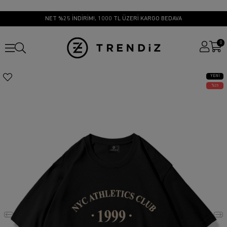
NET %25 İNDİRİM!, 1000 TL ÜZERİ KARGO BEDAVA
0
YENI
ÜRÜN
25