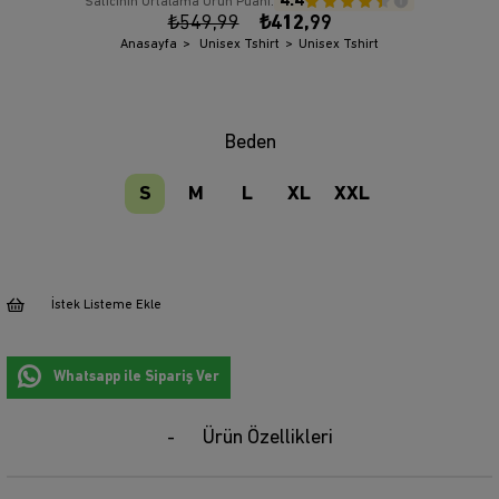
4.4
Satıcının Ortalama Ürün Puanı:
₺549,99
₺412,99
Anasayfa
Unisex Tshirt
Unisex Tshirt
Beden
S
M
L
XL
XXL
İstek Listeme Ekle
Whatsapp ile Sipariş Ver
Ürün Özellikleri