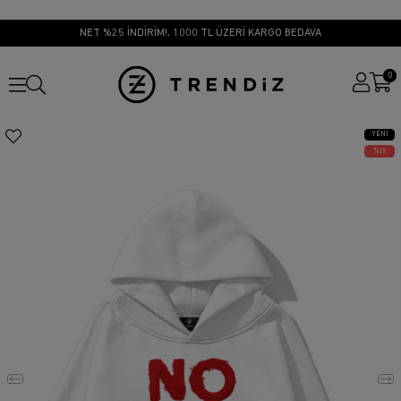
NET %25 İNDİRİM!, 1000 TL ÜZERİ KARGO BEDAVA
0
YENI
ÜRÜN
25