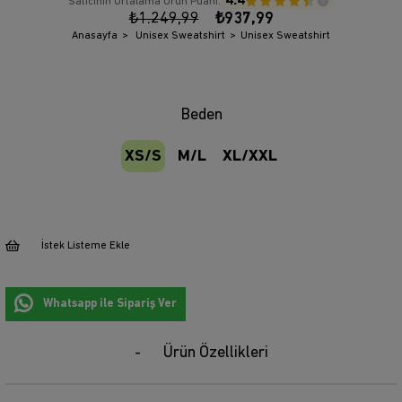
4.4
Satıcının Ortalama Ürün Puanı:
₺1.249,99
₺937,99
Anasayfa
Unisex Sweatshirt
Unisex Sweatshirt
Beden
XS/S
M/L
XL/XXL
İstek Listeme Ekle
Whatsapp ile Sipariş Ver
Ürün Özellikleri