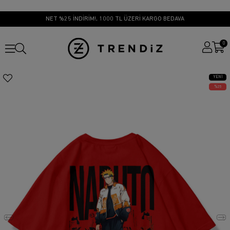
NET %25 İNDİRİM!, 1000 TL ÜZERİ KARGO BEDAVA
0
YENI
ÜRÜN
25