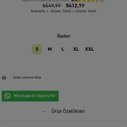
4.4
Satıcının Ortalama Ürün Puanı:
₺549,99
₺412,99
Anasayfa
Unisex Tshirt
Unisex Tshirt
Beden
S
M
L
XL
XXL
İstek Listeme Ekle
Whatsapp ile Sipariş Ver
Ürün Özellikleri