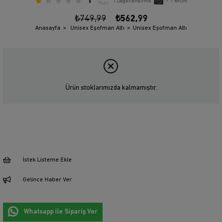
1
1
Değerlendirme
•
1
Yorum
Puan
₺749,99
₺562,99
Anasayfa
Unisex Eşofman Altı
Unisex Eşofman Altı
Ürün stoklarımızda kalmamıştır.
İstek Listeme Ekle
Gelince Haber Ver
Whatsapp ile Sipariş Ver