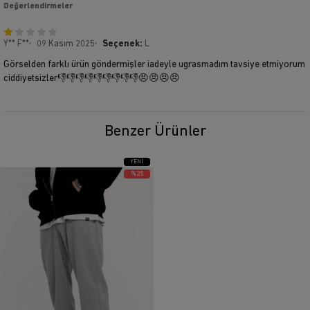
Değerlendirmeler
Y** F**
09 Kasım 2025
Seçenek:
L
Görselden farklı ürün göndermişler iadeyle ugrasmadım tavsiye etmiyorum
ciddiyetsizler👎👎👎👎👎👎👎👎👎😠😠😠😠
Benzer Ürünler
YENI
ÜRÜN
%25