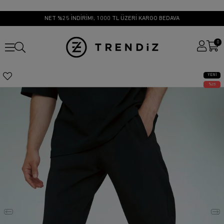
NET %25 İNDİRİM!, 1000 TL ÜZERİ KARGO BEDAVA
0
YENI
ÜRÜN
25