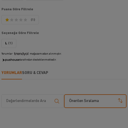
Puana Göre Filtrele
(1)
Seçeneğe Göre Filtrele
L
(1)
Yorumlar
mağazamızdan alınmıştır.
tarafından desteklenmektedir.
YORUMLAR
SORU & CEVAP
Önerilen Sıralama