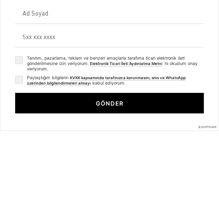
Üyelik Sözleşmesi
Mesafeli Satış Sözleşmesi
Ön Bilgilendirme Formu
Kargo Takip
Kategoriler
Unisex
Tanıtım, pazarlama, reklam ve benzeri amaçlarla tarafıma ticari elektronik ileti
gönderilmesine izin veriyorum.
'ni okudum onay
Elektronik Ticari İleti Aydınlatma Metni
Kadın
veriyorum.
Erkek
Paylaştığım bilgilerin
KVKK kapsamında tarafınızca korunmasını, sms ve WhatsApp
Basic Seri
kabul ediyorum.
üzerinden bilgilendirmeleri almayı
Unisex Lone Penguin Sweatshirt Beyaz
BİZDEN HABERLER
GÖNDER
₺1.249,99
₺937,99
Bültenimize Üye Olun ! Tüm İndirim ve Fırsatlardan İlk Sizin Haberiniz
Olsun !
Üyelik koşullarını
ve
kişisel verilerimin
korunmasını kabul ediyorum.
© 2025
trendiz.com.tr
- Powered by
Brand
mentor