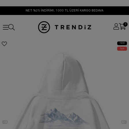
NET %25 İNDİRİM!, 1000 TL ÜZERİ KARGO BEDAVA
0
YENI
ÜRÜN
25