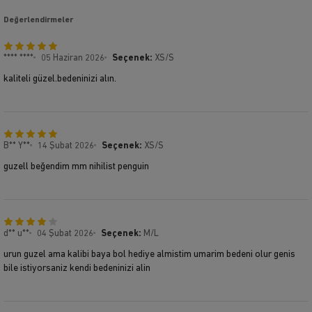
Değerlendirmeler
**** ****
05 Haziran 2026
Seçenek:
XS/S
kaliteli güzel.bedeninizi alın.
B** Y**
14 Şubat 2026
Seçenek:
XS/S
guzell beğendim mm nihilist penguin
d** u**
04 Şubat 2026
Seçenek:
M/L
urun guzel ama kalibi baya bol hediye almistim umarim bedeni olur genis
bile istiyorsaniz kendi bedeninizi alin