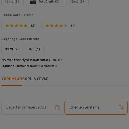
tümü (3)
fotoğraflı (3)
tümü (3)
Puana Göre Filtrele
(2)
(1)
Seçeneğe Göre Filtrele
XS/S
(2)
M/L
(1)
Yorumlar
mağazamızdan alınmıştır.
tarafından desteklenmektedir.
YORUMLAR
SORU & CEVAP
Önerilen Sıralama