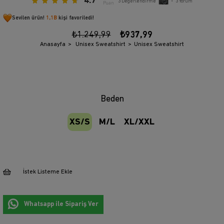
4.7
3
Değerlendirme
•
3
Yorum
Puan
Sevilen ürün!
1,1B
kişi favoriledi!
₺1.249,99
₺937,99
Anasayfa
Unisex Sweatshirt
Unisex Sweatshirt
Beden
XS/S
M/L
XL/XXL
İstek Listeme Ekle
Whatsapp ile Sipariş Ver