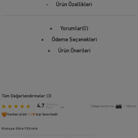
Ürün Özellikleri
Yorumlar
(0)
Ödeme Seçenekleri
Ürün Önerileri
Tüm Değerlendirmeler (
3
)
4.7
Ortalama
3
Değerlendirme
•
3
Yorum
Puan
Sevilen ürün!
1,1B
kişi favoriledi!
Konuya Göre Filtrele