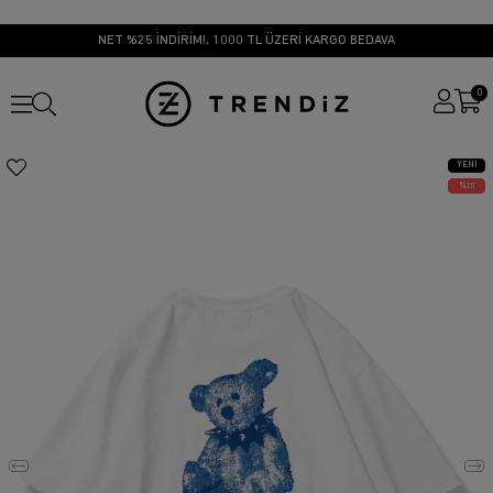
NET %25 İNDİRİM!, 1000 TL ÜZERİ KARGO BEDAVA
0
YENI
ÜRÜN
25