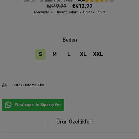
4.4
Satıcının Ortalama Ürün Puanı:
₺549,99
₺412,99
Anasayfa
Unisex Tshirt
Unisex Tshirt
Beden
S
M
L
XL
XXL
İstek Listeme Ekle
Whatsapp ile Sipariş Ver
Ürün Özellikleri