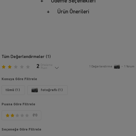
Ödeme Seçenekleri
Ürün Önerileri
Tüm Değerlendirmeler (
1
)
2
Ortalama
1
Değerlendirme
•
1
Yorum
Puan
Konuya Göre Filtrele
tümü (1)
fotoğraflı (1)
Puana Göre Filtrele
(1)
Seçeneğe Göre Filtrele