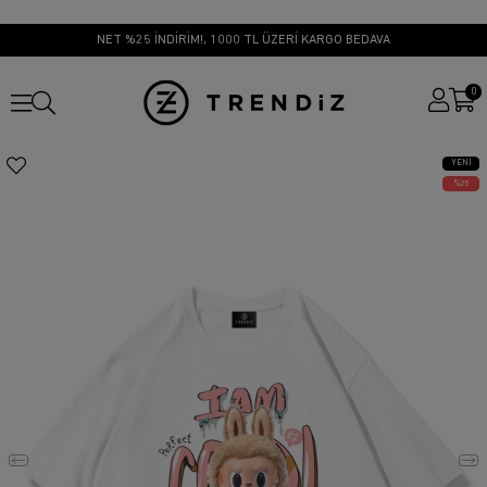
NET %25 İNDİRİM!, 1000 TL ÜZERİ KARGO BEDAVA
0
YENI
ÜRÜN
25