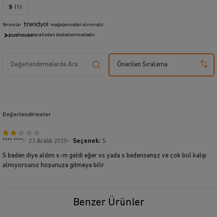
S
(1)
Yorumlar
mağazamızdan alınmıştır.
tarafından desteklenmektedir.
Önerilen Sıralama
Değerlendirmeler
**** ****
23 Aralık 2025
Seçenek:
S
S beden diye aldım s-m geldi eğer xs yada s bedensenşz ve çok bol kalıp
almıyorsanız hoşunuza gitmeye bilir
Benzer Ürünler