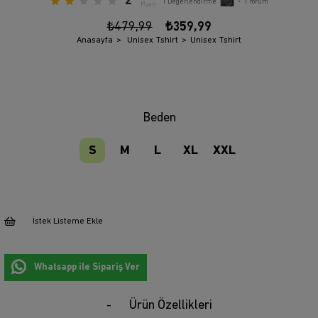
2
1
Değerlendirme
•
1
Yorum
Puan
₺479,99
₺359,99
Anasayfa
Unisex Tshirt
Unisex Tshirt
Beden
S
M
L
XL
XXL
İstek Listeme Ekle
Whatsapp ile Sipariş Ver
Ürün Özellikleri