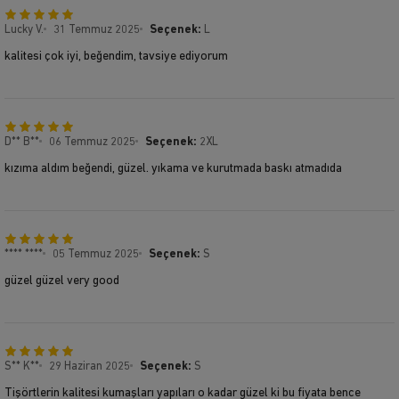
Lucky V.
31 Temmuz 2025
Seçenek:
L
kalitesi çok iyi, beğendim, tavsiye ediyorum
D** B**
06 Temmuz 2025
Seçenek:
2XL
kızıma aldım beğendi, güzel. yıkama ve kurutmada baskı atmadıda
**** ****
05 Temmuz 2025
Seçenek:
S
güzel güzel very good
S** K**
29 Haziran 2025
Seçenek:
S
Tişörtlerin kalitesi kumaşları yapıları o kadar güzel ki bu fiyata bence