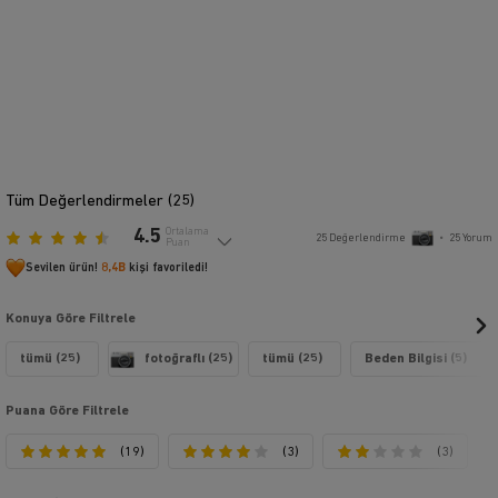
Tüm Değerlendirmeler (
25
)
4.5
Ortalama
25
Değerlendirme
•
25
Yorum
Puan
Sevilen ürün!
8,4B
kişi favoriledi!
Konuya Göre Filtrele
tümü (25)
fotoğraflı (25)
tümü (25)
Beden Bilgisi (5)
Puana Göre Filtrele
(19)
(3)
(3)