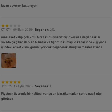
kızım severek kullanıyor
Ç** C**
09 Ekim 2025
Seçenek:
2XL
maalesef kalıp çok kötü biraz kiloluysanız hiç oversize değil baskısı
yıkadıkça çıkacak olan bi baskı ve tişörtün kumaşı o kadar ince ki giyince
içindeki etiket kısmı görünüyor çok beğenerek almıştım maalesef iade
T** H**
19 Eylül 2025
Seçenek:
L
Fiyatının üzerinde bir kalitesi var şu an için.Yıkamadan sonra nasıl olur
görücez