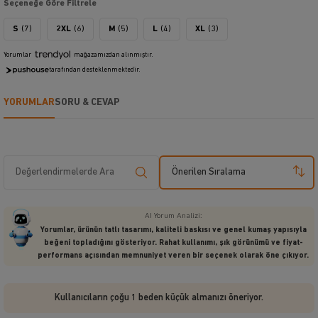
Seçeneğe Göre Filtrele
S
(7)
2XL
(6)
M
(5)
L
(4)
XL
(3)
Yorumlar
mağazamızdan alınmıştır.
tarafından desteklenmektedir.
YORUMLAR
SORU & CEVAP
Önerilen Sıralama
AI Yorum Analizi:
Yorumlar, ürünün tatlı tasarımı, kaliteli baskısı ve genel kumaş yapısıyla
beğeni topladığını gösteriyor. Rahat kullanımı, şık görünümü ve fiyat-
performans açısından memnuniyet veren bir seçenek olarak öne çıkıyor.
Kullanıcıların çoğu 1 beden küçük almanızı öneriyor.