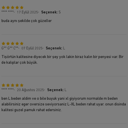
**** ****
17 Eylül 2025
Seçenek:
S
buda aynı şekilde çok güzeller
G** G** C**
07 Eylül 2025
Seçenek:
L
Tişörtün kalitesine diyecek bir şey yok lakin biraz kalın bir penyesi var. Bir
de kalıplar çok büyük.
**** ****
20 Ağustos 2025
Seçenek:
L
ben L beden aldim ve o bile buyuk yani xl giyiyorum normalde m beden
alabilirsiniz eger oversize seviyorsaniz L-XL beden rahat uyar. onun disinda
kalitesi guzel pamuk rahat edersiniz.