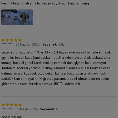
kesinlikle alınmalı ama bir beden küçük alın kalıpları geniş
**** ****
25 Haziran 2025
Seçenek:
2XL
güzel sorunsuz geldi 170 e 80 kg 2xl bayag oversize oldu .iade etmedik
giyilir.bir beden küçüğünü başka modellerinden tekrar aldık .pahalli ama
kumaşı baskisi güzel farklı renk iç camasir dahi giysen belki olmuyor
.Kullanım sonrası yorumdur .ilknyikamadan sonra o güzel tsortten eser
kalmadi m gibi küçücük oldu çekti.. kumaşı bozuldu asla almayin.cok
üzüldük tam bir hayal kırıklığı oldu.paramizla rezil olmak sanırım budur
gider marka tsort alırdık o paraya 350 TL odemistik
**** ****
31 Mayıs 2025
Seçenek:
XL
cok guzel.alin.