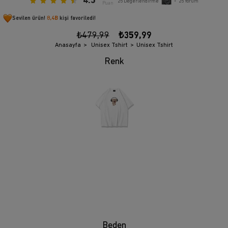
4.5
25
Değerlendirme
•
25
Yorum
Puan
Sevilen ürün!
8,4B
kişi favoriledi!
₺479,99
₺359,99
Anasayfa
Unisex Tshirt
Unisex Tshirt
Beden