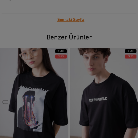
Sonraki Sayfa
Benzer Ürünler
YENI
YENI
ÜRÜN
ÜRÜN
%25
%25