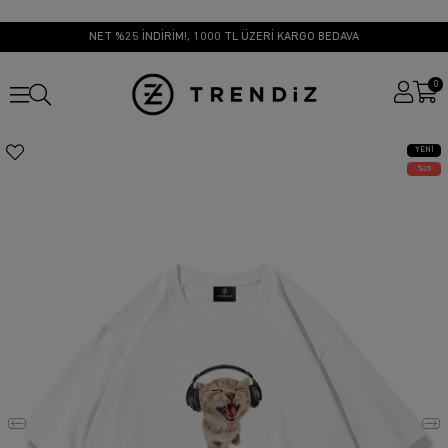
NET %25 İNDİRİM!, 1000 TL ÜZERİ KARGO BEDAVA
0
YENI
ÜRÜN
25