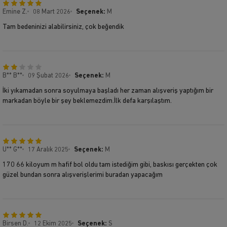
Emine Z.
08 Mart 2026
Seçenek:
M
Tam bedeninizi alabilirsiniz, çok beğendik
B** B**
09 Şubat 2026
Seçenek:
M
İki yıkamadan sonra soyulmaya başladı her zaman alışveriş yaptığım bir
markadan böyle bir şey beklemezdim.İlk defa karşılaştım.
U** G**
17 Aralık 2025
Seçenek:
M
170 66 kiloyum m hafif bol oldu tam istediğim gibi, baskısı gerçekten çok
güzel bundan sonra alışverişlerimi buradan yapacağım
Birsen D.
12 Ekim 2025
Seçenek:
S