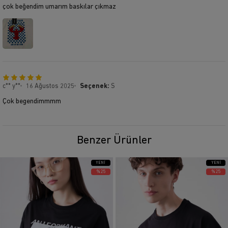
çok beğendim umarım baskılar çıkmaz
c** y**
16 Ağustos 2025
Seçenek:
S
Çok begendimmmm
Benzer Ürünler
YENI
YENI
ÜRÜN
ÜRÜN
%25
%25