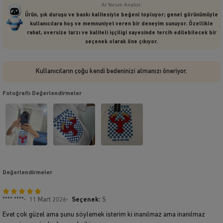
AI Yorum Analizi:
Ürün, şık duruşu ve baskı kalitesiyle beğeni topluyor; genel görünümüyle
kullanıcılara hoş ve memnuniyet veren bir deneyim sunuyor. Özellikle
rahat, oversize tarzı ve kaliteli işçiligi sayesinde tercih edilebilecek bir
seçenek olarak öne çıkıyor.
Kullanıcıların çoğu kendi bedeninizi almanızı öneriyor.
Fotoğraflı Değerlendirmeler
Değerlendirmeler
**** ****
11 Mart 2026
Seçenek:
S
Evet çok güzel ama şunu söylemek isterim ki inanılmaz ama inanılmaz