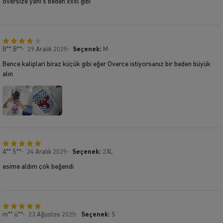
oversize yani s beden xxxl gibi
B** B**
29 Aralık 2025
Seçenek:
M
Bence kaliplari biraz küçük gibi eğer Overce istiyorsanız bir beden büyük
alın
A** S**
24 Aralık 2025
Seçenek:
2XL
esime aldım çok beğendi
m** ü**
23 Ağustos 2025
Seçenek:
S