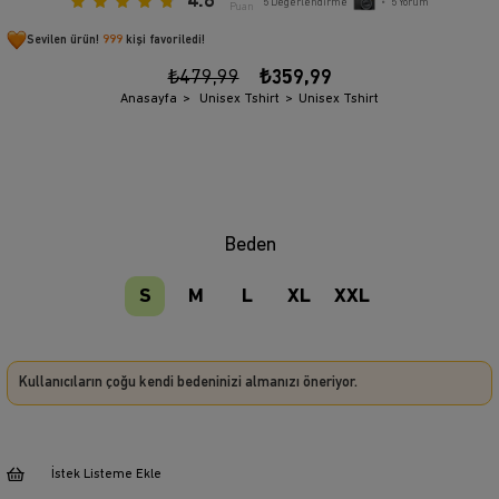
4.8
5
Değerlendirme
•
5
Yorum
Puan
Sevilen ürün!
999
kişi favoriledi!
₺479,99
₺359,99
Anasayfa
Unisex Tshirt
Unisex Tshirt
Beden
S
M
L
XL
XXL
Kullanıcıların çoğu kendi bedeninizi almanızı öneriyor.
İstek Listeme Ekle