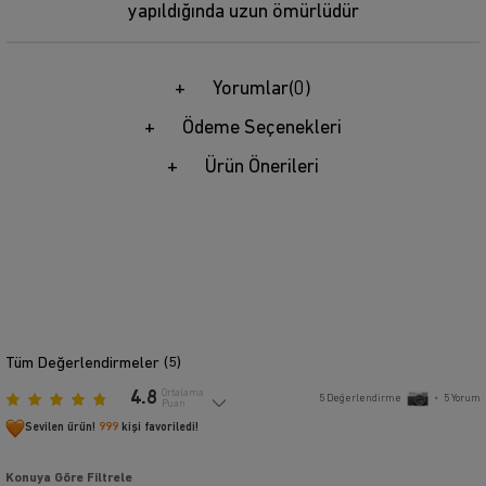
yapıldığında uzun ömürlüdür
Yorumlar
(0)
Ödeme Seçenekleri
Ürün Önerileri
Tüm Değerlendirmeler (
5
)
4.8
Ortalama
5
Değerlendirme
•
5
Yorum
Puan
Sevilen ürün!
999
kişi favoriledi!
Konuya Göre Filtrele