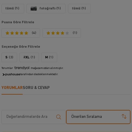
tümü (5)
fotoğraflı (5)
tümü (5)
Puana Göre Filtrele
(4)
(1)
Seçeneğe Göre Filtrele
S
(3)
2XL
(1)
M
(1)
Yorumlar
mağazamızdan alınmıştır.
tarafından desteklenmektedir.
YORUMLAR
SORU & CEVAP
Önerilen Sıralama