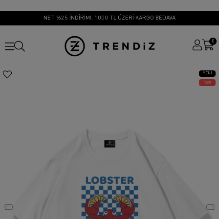
NET %25 İNDİRİM!, 1000 TL ÜZERİ KARGO BEDAVA
0
YENI
ÜRÜN
25