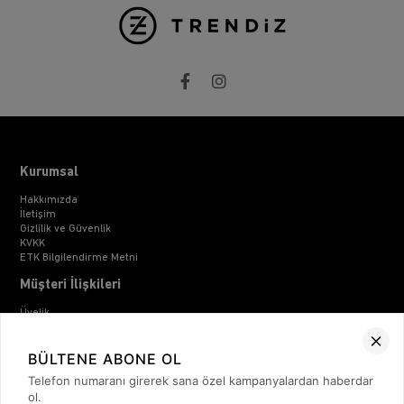
Kurumsal
Hakkımızda
İletişim
Gizlilik ve Güvenlik
KVKK
ETK Bilgilendirme Metni
Müşteri İlişkileri
Üyelik
Müşteri Destek
Kargo & Teslimat
BÜLTENE ABONE OL
Sipariş İşlemleri
Whatsapp Müşteri Destek
Telefon numaranı girerek sana özel kampanyalardan haberdar
Üyelik Sözleşmesi
ol.
Mesafeli Satış Sözleşmesi