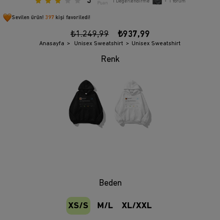
3
1
Değerlendirme
•
1
Yorum
Puan
Sevilen ürün!
397
kişi favoriledi!
₺1.249,99
₺937,99
Anasayfa
Unisex Sweatshirt
Unisex Sweatshirt
Beden
XS/S
M/L
XL/XXL