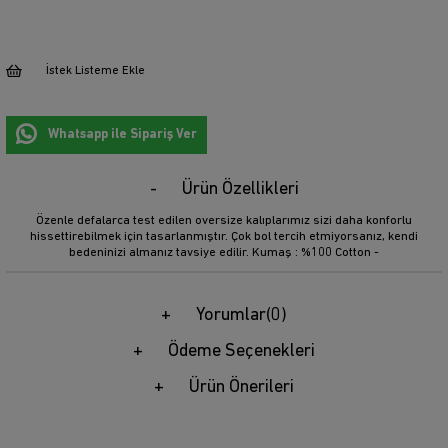
İstek Listeme Ekle
Whatsapp ile Sipariş Ver
Ürün Özellikleri
Özenle defalarca test edilen oversize kalıplarımız sizi daha konforlu
hissettirebilmek için tasarlanmıştır. Çok bol tercih etmiyorsanız, kendi
bedeninizi almanız tavsiye edilir. Kumaş : %100 Cotton -
Yorumlar
(0)
Ödeme Seçenekleri
Ürün Önerileri