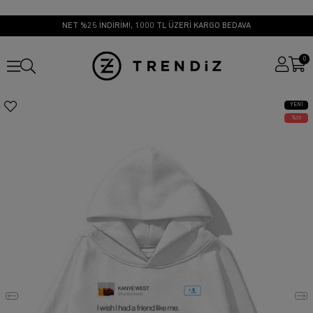
NET %25 İNDİRİM!, 1000 TL ÜZERİ KARGO BEDAVA
0
YENI
ÜRÜN
25