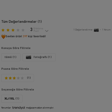
Tüm Değerlendirmeler (
1
)
3
Ortalama
1
Değerlendirme
•
1
Yorum
Puan
Sevilen ürün!
397
kişi favoriledi!
Konuya Göre Filtrele
tümü (1)
fotoğraflı (1)
Puana Göre Filtrele
(1)
Seçeneğe Göre Filtrele
XL/2XL
(1)
Yorumlar
mağazamızdan alınmıştır.