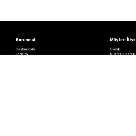
Kurumsal
Müşteri İlişk
Hakkımızda
Üyelik
İletişim
Müşteri Destek
Gizlilik ve Güvenlik
Kargo & Teslim
KVKK
Sipariş İşlemler
ETK Bilgilendirme Metni
Whatsapp Müşte
Üyelik Sözleşm
Mesafeli Satış
Ön Bilgilendir
Kargo Takip