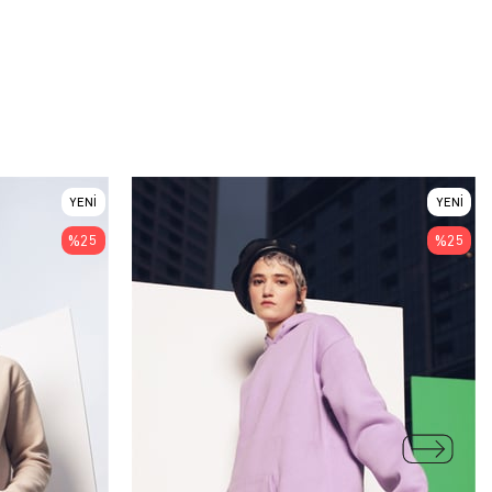
YENI
YENI
ÜRÜN
ÜRÜN
%25
%25