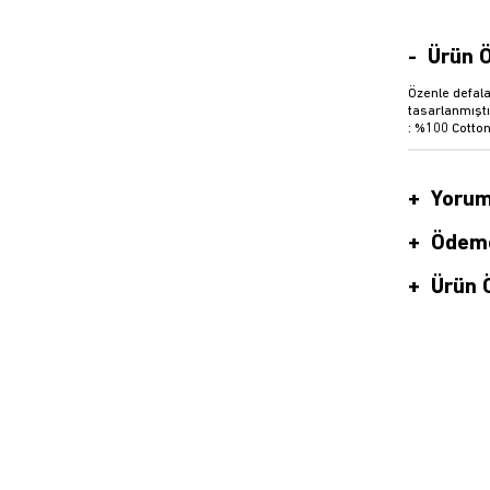
Ürün Ö
Özenle defala
tasarlanmıştı
: %100 Cotton
Yorum
Ödeme
Ürün Ö