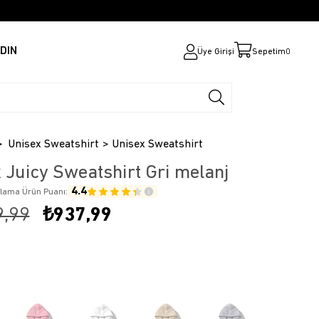
DIN
Üye Girişi
Sepetim
0
Unisex Sweatshirt
Unisex Sweatshirt
 Juicy Sweatshirt Gri melanj
4.4
alama Ürün Puanı:
9,99
₺937,99