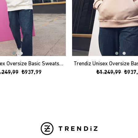
Trendiz Unisex Oversize Basic Sweatshirt Hoodie Beyaz
.249,99
₺937,99
₺1.249,99
₺937