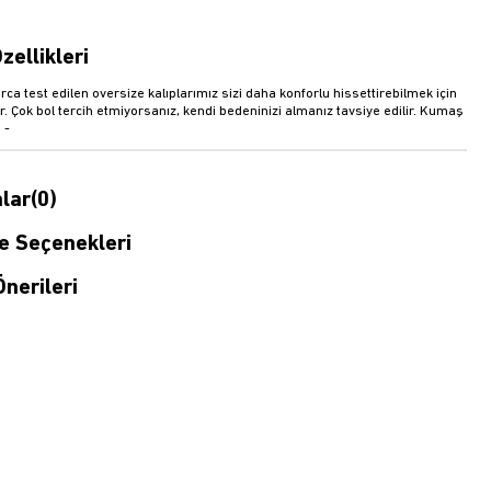
zellikleri
rca test edilen oversize kalıplarımız sizi daha konforlu hissettirebilmek için
r. Çok bol tercih etmiyorsanız, kendi bedeninizi almanız tavsiye edilir. Kumaş
 -
lar
(0)
 Seçenekleri
nerileri