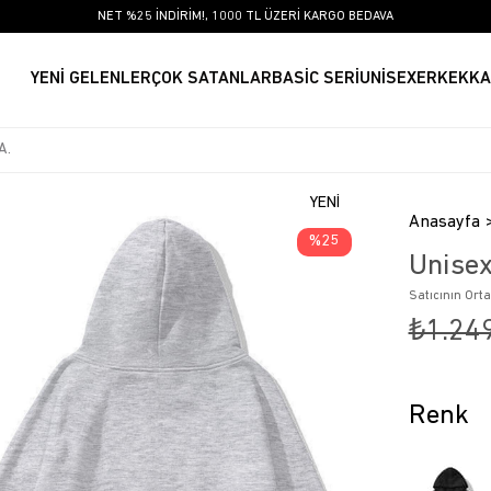
NET %25 İNDİRİM!, 1000 TL ÜZERİ KARGO BEDAVA
YENİ GELENLER
ÇOK SATANLAR
BASİC SERİ
UNİSEX
ERKEK
KA
YENI
Anasayfa
ÜRÜN
25
Unisex
Satıcının Ort
₺1.24