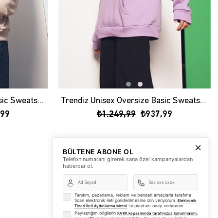
Trendiz Unisex Oversize Basic Sweatshirt Hoodie Taş
Trendiz Unisex Oversize Basic Sweatshirt Hoodie Lila
,99
₺1.249,99
₺937,99
BÜLTENE ABONE OL
Telefon numaranı girerek sana özel kampanyalardan
haberdar ol.
Tanıtım, pazarlama, reklam ve benzeri amaçlarla tarafıma
ticari elektronik ileti gönderilmesine izin veriyorum.
Elektronik
'ni okudum onay veriyorum.
Ticari İleti Aydınlatma Metni
Paylaştığım bilgilerin
KVKK kapsamında tarafınızca korunmasını,