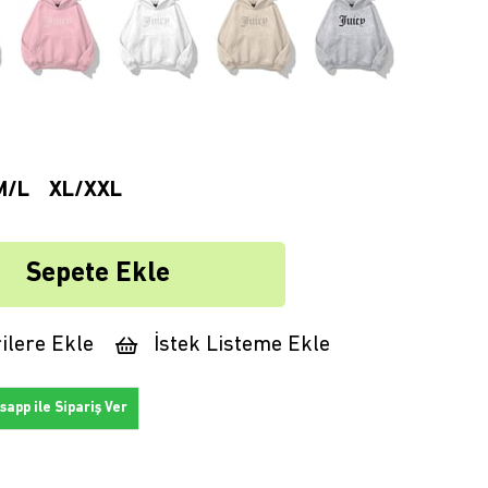
M/L
XL/XXL
ilere Ekle
İstek Listeme Ekle
app ile Sipariş Ver