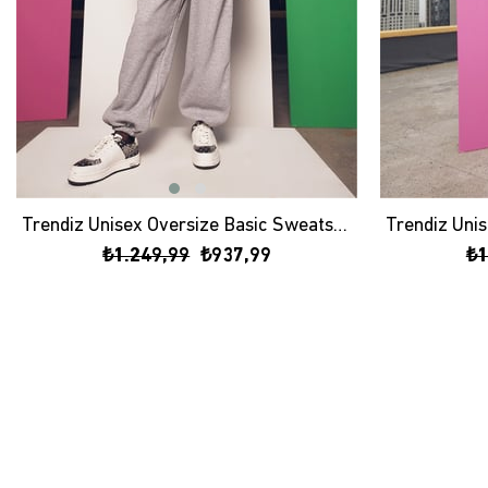
Trendiz Unisex Oversize Basic Sweatshirt Hoodie Antrasit
₺1.249,99
₺937,99
₺1