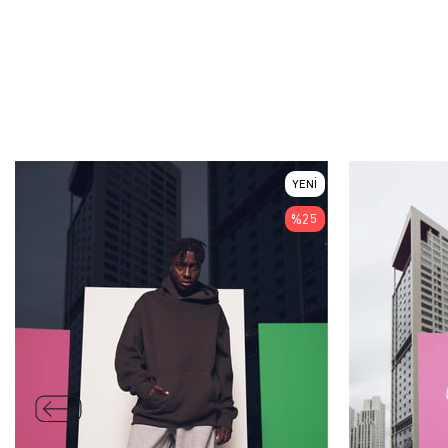
YENI
ÜRÜN
%25