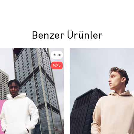
Benzer Ürünler
YENI
ÜRÜN
%25