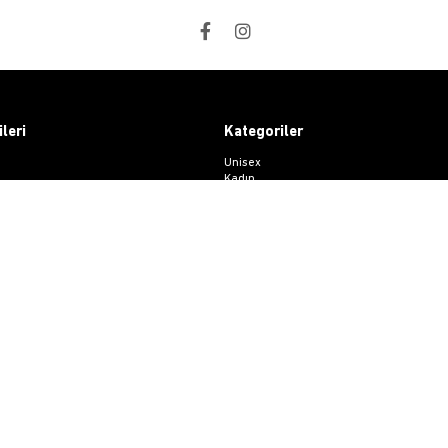
ileri
Kategoriler
Unisex
Kadın
at
Erkek
i
Basic Seri
ri Destek
esi
 Sözleşmesi
me Formu