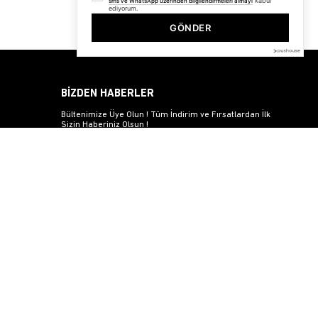
kabul
sms ve WhatsApp üzerinden bilgilendirmeleri almayı
ediyorum.
GÖNDER
BİZDEN HABERLER
Bültenimize Üye Olun ! Tüm İndirim ve Fırsatlardan İlk
Sizin Haberiniz Olsun !
Üyelik koşullarını
ve
kişisel verilerimin
korunmasını kabul
ediyorum.
© 2025
trendiz.com.tr
- Powered by
Brand
mentor